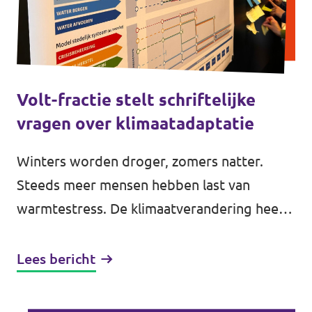
Volt-fractie stelt schriftelijke
vragen over klimaatadaptatie
Winters worden droger, zomers natter.
Steeds meer mensen hebben last van
warmtestress. De klimaatverandering heeft
op veel vlakken grote impact op het
dagelijks leven. Hoe we ons daarop
Lees bericht
kunnen...