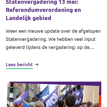
Statenvergadering 13 mei:
Referendumverordening en
Landelijk gebied
Weer een nieuwe update over de afgelopen
Statenvergadering. We hebben veel input
geleverd tijdens de vergadering: op de
twee belangrijkste agendapunten hadden
wij een grote rol. Het ging over de...
Lees bericht