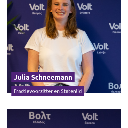
Agenda
Volt Haarlem
Vacatures
Julia Schneemann
Fractievoorzitter en Statenlid