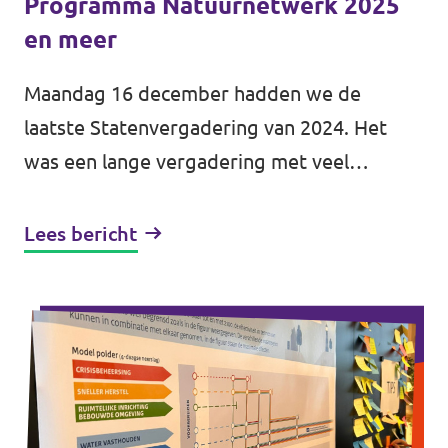
Programma Natuurnetwerk 2025
en meer
Maandag 16 december hadden we de
laatste Statenvergadering van 2024. Het
was een lange vergadering met veel
onderwerpen op de agenda. De twee
langste agendapunten waren de derde
Lees bericht
herziening van de...