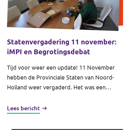
Statenvergadering 11 november:
iMPI en Begrotingsdebat
Tijd voor weer een update! 11 November
hebben de Provinciale Staten van Noord-
Holland weer vergaderd. Het was een
belangrijk debat, want de begroting voor
2025 stond op de agenda. Bij het...
Lees bericht