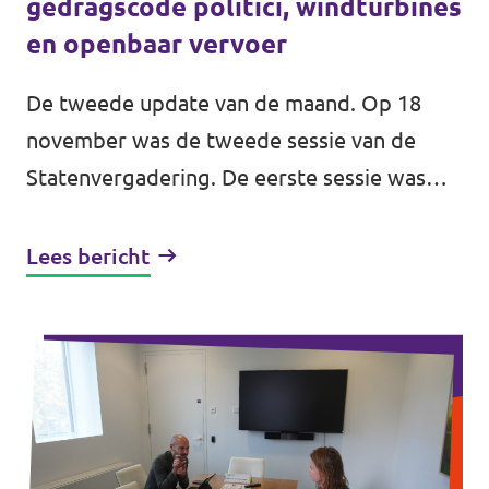
gedragscode politici, windturbines
en openbaar vervoer
De tweede update van de maand. Op 18
november was de tweede sessie van de
Statenvergadering. De eerste sessie was
vorige week, maandag 11 november (als je
de vorige update hebt gemist, klik dan op...
Lees bericht