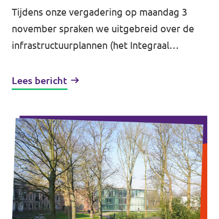
Tijdens onze vergadering op maandag 3
november spraken we uitgebreid over de
infrastructuurplannen (het Integraal
Meerjarenprogramma Infrastructuur - het
iMPI) en de begroting van 2026. De...
Lees bericht