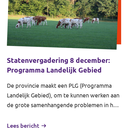
Statenvergadering 8 december:
Programma Landelijk Gebied
De provincie maakt een PLG (Programma
Landelijk Gebied), om te kunnen werken aan
de grote samenhangende problemen in het
landelijk gebied. Zo moeten we de
veestapel verkleinen om de...
Lees bericht