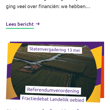
ging veel over financiën: we hebben
gesproken over de jaarstukken, de
kaderbrief en een nota reserves. Verder
Lees bericht
hebben we...