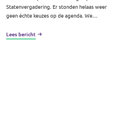
Statenvergadering. Er stonden helaas weer
geen échte keuzes op de agenda. We
hebben alleen vergaderd over overlast door
onderhoud aan een brug op de A7 en de...
Lees bericht