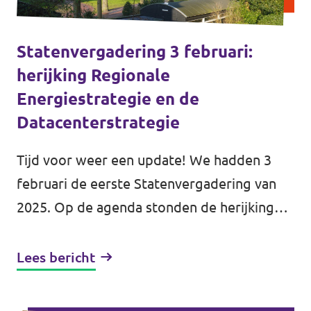
Statenvergadering 3 februari:
herijking Regionale
Energiestrategie en de
Datacenterstrategie
Tijd voor weer een update! We hadden 3
februari de eerste Statenvergadering van
2025. Op de agenda stonden de herijking
van de Regionale Energiestrategie (RES) en
de Datacenterstrategie. Daarnaast...
Lees bericht