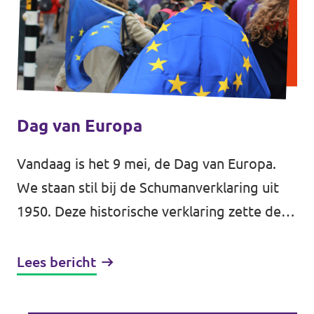
Dag van Europa
Vandaag is het 9 mei, de Dag van Europa.
We staan stil bij de Schumanverklaring uit
1950. Deze historische verklaring zette de
eerste stap naar een geïntegreerd Europa,
wat decennia van vrede en...
Lees bericht