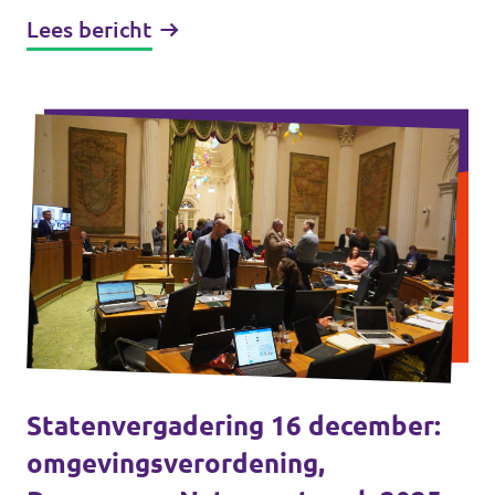
Cultureel Planbureau (SCP, 2024) legt in
Lees bericht
twee...
Statenvergadering 16 december:
omgevingsverordening,