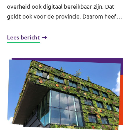
overheid ook digitaal bereikbaar zijn. Dat
geldt ook voor de provincie. Daarom heeft
Noord-Holland een nieuw plan gemaakt om
gebruik te maken van digitale...
Lees bericht