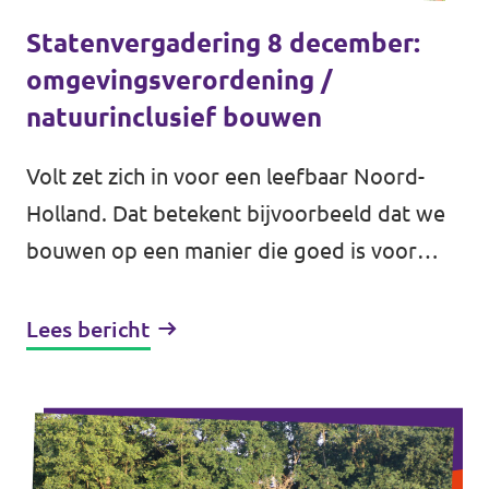
Statenvergadering 8 december:
omgevingsverordening /
natuurinclusief bouwen
Volt zet zich in voor een leefbaar Noord-
Holland. Dat betekent bijvoorbeeld dat we
bouwen op een manier die goed is voor
mensen en voor de natuur. Daarom hebben
wij ons tijdens de Statenvergadering...
Lees bericht