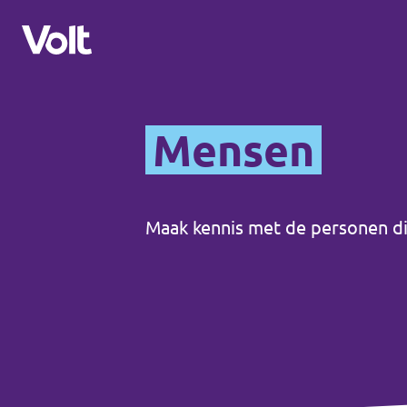
Andere afdelingen
Mensen
Volt Nederland
Standpunten
Volt Alkmaar
Maak kennis met de personen di
Volt Amsterdam
Over Volt
Volt Haarlem
Mensen
Nieuws