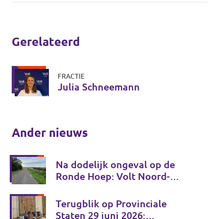
Gerelateerd
FRACTIE
Julia Schneemann
Ander nieuws
Na dodelijk ongeval op de
Ronde Hoep: Volt Noord-
Holland wil gezamenlijk
verkeersveiligheidsplan
Terugblik op Provinciale
Staten 29 juni 2026: