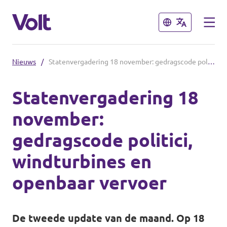
Sluiten
Sluiten
Nieuws
/
Statenvergadering 18 november: gedragscode politici, windturbines en openbaar vervoer
Andere afdelingen
Statenvergadering 18
Volt Nederland
november:
Standpunten
Volt Alkmaar
gedragscode politici,
Volt Amsterdam
Over Volt
windturbines en
Volt Haarlem
Mensen
openbaar vervoer
Nieuws
De tweede update van de maand. Op 18