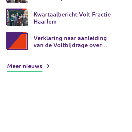
investeren in de toekomst van
Noord-Holland
Kwartaalbericht Volt Fractie
Haarlem
Verklaring naar aanleiding
van de Voltbijdrage over
moslimdiscriminatie
Meer nieuws