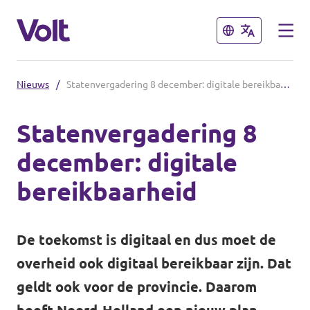
Sluiten
Sluiten
Nieuws
/
Statenvergadering 8 december: digitale bereikbaarheid
Andere afdelingen
Statenvergadering 8
Volt Nederland
december: digitale
Standpunten
Volt Alkmaar
bereikbaarheid
Volt Amsterdam
Over Volt
Volt Haarlem
De toekomst is digitaal en dus moet de
Mensen
overheid ook digitaal bereikbaar zijn. Dat
geldt ook voor de provincie. Daarom
Nieuws