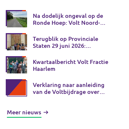
Na dodelijk ongeval op de
Ronde Hoep: Volt Noord-
Holland wil gezamenlijk
verkeersveiligheidsplan
Terugblik op Provinciale
Staten 29 juni 2026:
investeren in de toekomst van
Noord-Holland
Kwartaalbericht Volt Fractie
Haarlem
Verklaring naar aanleiding
van de Voltbijdrage over
moslimdiscriminatie
Meer nieuws