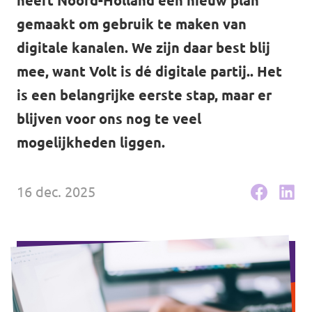
heeft Noord-Holland een nieuw plan
Agenda
gemaakt om gebruik te maken van
digitale kanalen. We zijn daar best blij
mee, want Volt is dé digitale partij.. Het
is een belangrijke eerste stap, maar er
Volt Haarlem
blijven voor ons nog te veel
mogelijkheden liggen.
Vacatures
16 dec. 2025