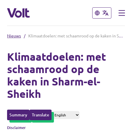
Sluiten
Sluiten
Nieuws
/
Klimaatdoelen: met schaamrood op de kaken in Sharm-el-Sheikh
Afdelingen in de gemeenten
Klimaatdoelen: met
Volt Amsterdam
schaamrood op de
Standpunten
Volt Arnhem
kaken in Sharm-el-
Volt Delft
Over Volt
Sheikh
...alle Volt gemeenten
Mensen
Summary
Translate
Afdelingen in de provincies
Nieuws
Disclaimer