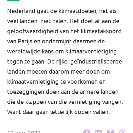
Volt Drenthe
Agenda
Nederland gaat de klimaatdoelen, net als
Volt Fryslân
veel landen, niet halen. Het doet af aan de
geloofwaardigheid van het klimaatakkoord
Volt Provincie Utrecht
van Parijs en ondermijnt daarmee de
Doneer
...alle Volt provincies
wereldwijde kans om klimaatvernietiging
Word lid
tegen te gaan. De rijke, geïndustrialiseerde
landen moeten daarom meer doen om
Word actief
klimaatvernietiging te voorkomen en
toezeggingen doen aan de armere landen
die de klappen van die vernietiging vangen.
Doneer
Want daar gaan letterlijk doden vallen.
10 nov. 2022