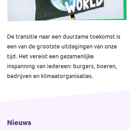
Volt Rheden
Agenda
Volt Veluwe Noord
Volt Rivierenland
De transitie naar een duurzame toekomst is
Nieuwsbrieven →
een van de grootste uitdagingen van onze
Volt Gelderland
tijd. Het vereist een gezamenlijke
Evenementen →
Volt Nederland
inspanning van iedereen: burgers, boeren,
Vacatures →
↗️ Overzicht alle Nederlandse afdelingen
bedrijven en klimaatorganisaties.
↗️ Over de grens Noordrijn-Westfalen
Vacatures
Nieuws
Vacature kandidaat-Statenlid