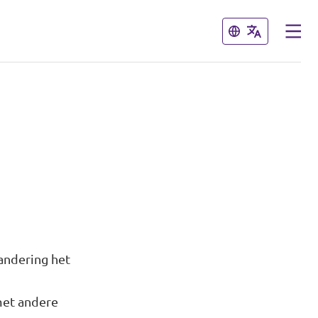
Sluiten
Sluiten
andering het
met andere