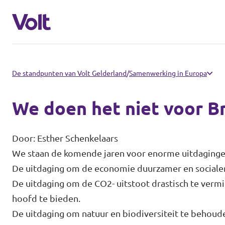
Volt communities dichtbij
De standpunten van Volt Gelderland
/
Samenwerking in Europa
Volt Arnhem
We doen het niet voor B
Standpunten
Volt Nijmegen
Door: Esther Schenkelaars
Volt Achterhoek
Over Volt
We staan de komende jaren voor enorme uitdaging
De uitdaging om de economie duurzamer en sociale
Volt Doetinchem e.o.
Mensen
De uitdaging om de CO2- uitstoot drastisch te verm
Volt Zutphen e.o.
hoofd te bieden.
De uitdaging om natuur en biodiversiteit te behou
Nieuws
Volt Foodvalley