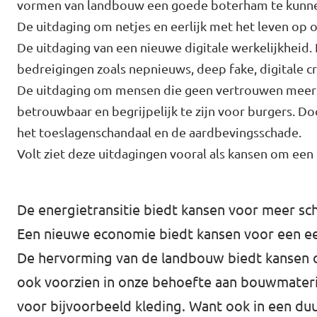
vormen van landbouw een goede boterham te kunn
Volt Rheden
Agenda
De uitdaging om netjes en eerlijk met het leven op 
De uitdaging van een nieuwe digitale werkelijkheid
Volt Veluwe Noord
bedreigingen zoals nepnieuws, deep fake, digitale c
Volt Rivierenland
De uitdaging om mensen die geen vertrouwen meer he
Nieuwsbrieven →
betrouwbaar en begrijpelijk te zijn voor burgers. Doo
Volt Gelderland
het toeslagenschandaal en de aardbevingsschade.
Evenementen →
Volt Nederland
Volt ziet deze uitdagingen vooral als kansen om een
Vacatures →
↗️ Overzicht alle Nederlandse afdelingen
De energietransitie biedt kansen voor meer sch
↗️ Over de grens Noordrijn-Westfalen
Een nieuwe economie biedt kansen voor een eer
De hervorming van de landbouw biedt kansen o
Vacatures
ook voorzien in onze behoefte aan bouwmaterial
Vacature kandidaat-Statenlid
voor bijvoorbeeld kleding. Want ook in een 