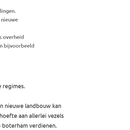
elingen.
k nieuwe
s overheid
an bijvoorbeeld
e regimes.
Een nieuwe landbouw kan
oefte aan allerlei vezels
e boterham verdienen.