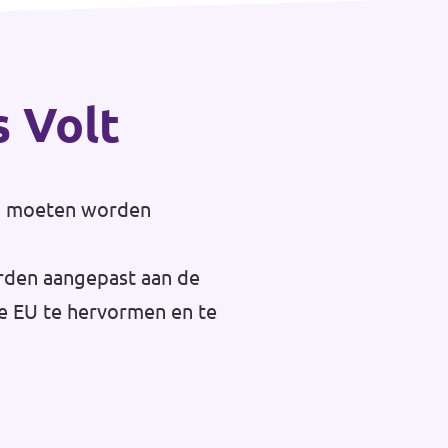
s Volt
opa moeten worden
orden aangepast aan de
de EU te hervormen en te