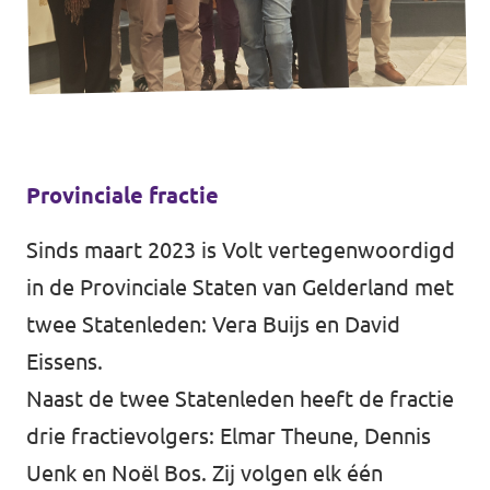
Volt Rheden
Agenda
Volt Veluwe Noord
Volt Rivierenland
Nieuwsbrieven →
Volt Gelderland
Provinciale fractie
Evenementen →
Volt Nederland
Sinds maart 2023 is Volt vertegenwoordigd
Vacatures →
↗️ Overzicht alle Nederlandse afdelingen
in de Provinciale Staten van Gelderland met
twee Statenleden:
Vera Buijs
en
David
↗️ Over de grens Noordrijn-Westfalen
Eissens
.
Naast de twee Statenleden heeft de fractie
Vacatures
drie fractievolgers:
Elmar Theune
,
Dennis
Vacature kandidaat-Statenlid
Uenk
en
Noël Bos
. Zij volgen elk één