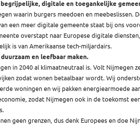
begrijpelijke, digitale en toegankelijke gemee
megen waarin burgers meedoen en meebeslissen. D
van een meer digitale gemeente staat bij ons voo
meente overstapt naar Europese digitale diensten
elijk is van Amerikaanse tech-miljardairs.
 duurzaam en leefbaar maken.
gen in 2040 al klimaatneutraal is. Volt Nijmegen z
ijken zodat wonen betaalbaar wordt. Wij onderst
leerde woningen en wij pakken energiearmoede aa
economie, zodat Nijmegen ook in de toekomst een
s.
nen geen grenzen, dus denk Europees en doe Nij