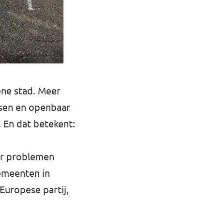
ene stad. Meer
tsen en openbaar
 En dat betekent:
or problemen
emeenten in
Europese partij,