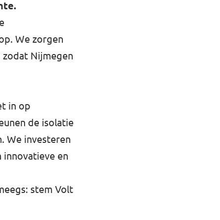
nte.
e
rop. We zorgen
, zodat Nijmegen
et in op
eunen de isolatie
n. We investeren
 innovatieve en
meegs: stem Volt