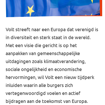
Volt Rheden
Agenda
Volt Veluwe Noord
Volt Rivierenland
Volt streeft naar een Europa dat verenigd is
Nieuwsbrieven →
in diversiteit en sterk staat in de wereld.
Volt Gelderland
Met een visie die gericht is op het
Evenementen →
Volt Nederland
aanpakken van gemeenschappelijke
Vacatures →
↗️ Overzicht alle Nederlandse afdelingen
uitdagingen zoals klimaatverandering,
sociale ongelijkheid en economische
↗️ Over de grens Noordrijn-Westfalen
hervormingen, wil Volt een nieuw tijdperk
inluiden waarin alle burgers zich
Vacatures
vertegenwoordigd voelen en actief
Vacature kandidaat-Statenlid
bijdragen aan de toekomst van Europa.