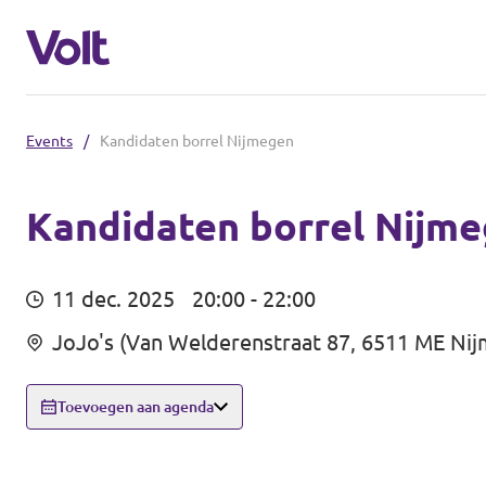
Events
/
Kandidaten borrel Nijmegen
Volt communities dichtbij
Volt Arnhem
Kandidaten borrel Nijm
Standpunten
Volt Nijmegen
11 dec. 2025
20:00 - 22:00
Volt Achterhoek
Over Volt
JoJo's (Van Welderenstraat 87, 6511 ME Ni
Volt Doetinchem e.o.
Mensen
Toevoegen aan agenda
Volt Zutphen e.o.
Nieuws
Volt Foodvalley