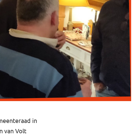
meenteraad in
n van Volt