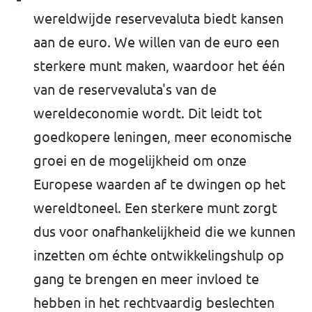
wereldwijde reservevaluta biedt kansen
Werken bij Volt
aan de euro. We willen van de euro een
Contact
sterkere munt maken, waardoor het één
Sprekersaanvraag
van de reservevaluta's van de
wereldeconomie wordt. Dit leidt tot
Volt There - Buitenlandstichting Volt
goedkopere leningen, meer economische
Charge - Wetenschappelijk Platform Volt
groei en de mogelijkheid om onze
Europese waarden af te dwingen op het
wereldtoneel. Een sterkere munt zorgt
dus voor onafhankelijkheid die we kunnen
inzetten om échte ontwikkelingshulp op
gang te brengen en meer invloed te
hebben in het rechtvaardig beslechten