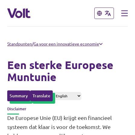
Sluiten
Sluiten
Afdelingen in de gemeenten
Standpunten
/
Ga voor een innovatieve economie
Volt Amsterdam
Een sterke Europese
Standpunten
Volt Arnhem
Muntunie
Volt Delft
Over Volt
Summary
Translate
...alle Volt gemeenten
Mensen
Disclaimer
De Europese Unie (EU) krijgt een financieel
Afdelingen in de provincies
systeem dat klaar is voor de toekomst. We
Nieuws