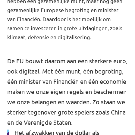
hebben een gezamenlijke munt, maar nog geen
Volt Drenthe
Agenda
gezamenlijke Europese begroting en minister
Volt Fryslân
van Financiën. Daardoor is het moeilijk om
samen te investeren in grote uitdagingen, zoals
Volt Provincie Utrecht
klimaat, defensie en digitalisering.
Doneer
...alle Volt provincies
Word lid
De EU bouwt daarom aan een sterkere euro,
ook digitaal. Met één munt, één begroting,
Word actief
één minister van Financiën en één economie
maken we onze eigen regels en beschermen
we onze belangen en waarden. Zo staan we
Doneer
sterker tegenover grote spelers zoals China
en de Verenigde Staten.
Het afzwakken van de dollar als