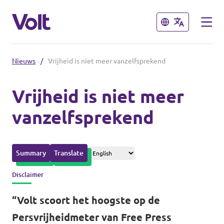
Sluiten
Sluiten
Nieuws
/
Vrijheid is niet meer vanzelfsprekend
Afdelingen in de gemeenten
Vrijheid is niet meer
Volt Amsterdam
vanzelfsprekend
Standpunten
Volt Arnhem
Volt Delft
Over Volt
Summary
Translate
...alle Volt gemeenten
Mensen
Disclaimer
“Volt scoort het hoogste op de
Afdelingen in de provincies
Nieuws
Persvrijheidmeter van Free Press