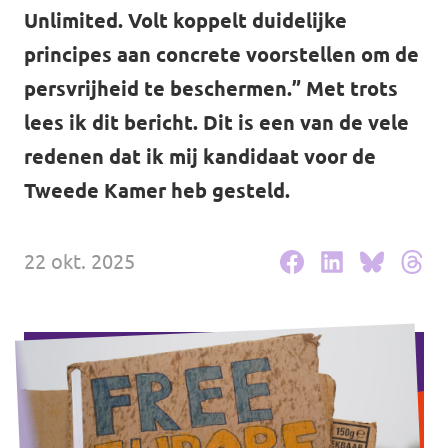
Volt Drenthe
Unlimited. Volt koppelt duidelijke
Agenda
principes aan concrete voorstellen om de
Volt Fryslân
persvrijheid te beschermen.” Met trots
Volt Provincie Utrecht
lees ik dit bericht. Dit is een van de vele
Doneer
...alle Volt provincies
redenen dat ik mij kandidaat voor de
Tweede Kamer heb gesteld.
Word lid
Word actief
22 okt. 2025
Doneer