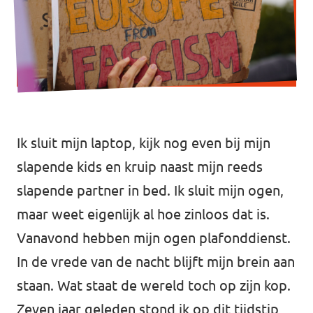
Werken bij Volt
Contact
Sprekersaanvraag
Volt There - Buitenlandstichting Volt
Ik sluit mijn laptop, kijk nog even bij mijn
Charge - Wetenschappelijk Platform Volt
slapende kids en kruip naast mijn reeds
slapende partner in bed. Ik sluit mijn ogen,
maar weet eigenlijk al hoe zinloos dat is.
Vanavond hebben mijn ogen plafonddienst.
In de vrede van de nacht blijft mijn brein aan
staan. Wat staat de wereld toch op zijn kop.
Zeven jaar geleden stond ik op dit tijdstip