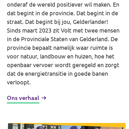
onderaf de wereld positiever wil maken. En
Volt Rheden
Agenda
dat begint in de provincie. Dat begint in de
Volt Veluwe Noord
straat. Dat begint bij jou, Gelderlander!
Sinds maart 2023 zit Volt met twee mensen
Volt Rivierenland
in de Provinciale Staten van Gelderland. De
Nieuwsbrieven →
Volt Gelderland
provincie bepaalt namelijk waar ruimte is
voor natuur, landbouw en huizen, hoe het
Evenementen →
Volt Nederland
openbaar vervoer wordt geregeld en zorgt
Vacatures →
dat de energietransitie in goede banen
↗️ Overzicht alle Nederlandse afdelingen
verloopt.
↗️ Over de grens Noordrijn-Westfalen
Ons verhaal
Vacatures
Vacature kandidaat-Statenlid