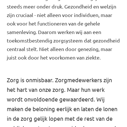
Volt Drenthe
steeds meer onder druk. Gezondheid en welzijn
Agenda
zijn cruciaal - niet alleen voor individuen, maar
Volt Fryslân
ook voor het functioneren van de gehele
Volt Provincie Utrecht
samenleving. Daarom werken wij aan een
toekomstbestendig zorgsysteem dat gezondheid
Doneer
...alle Volt provincies
centraal stelt. Niet alleen door genezing, maar
Word lid
juist ook door het voorkomen van ziekte.
Word actief
Zorg is onmisbaar. Zorgmedewerkers zijn
het hart van onze zorg. Maar hun werk
wordt onvoldoende gewaardeerd. Wij
Doneer
maken de beloning eerlijk en laten de lonen
in de zorg gelijk lopen met de rest van de