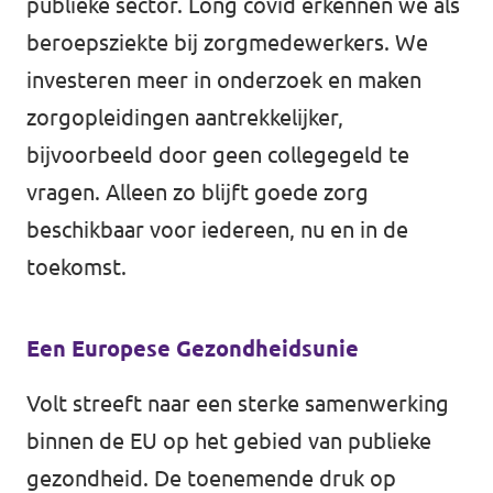
publieke sector. Long covid erkennen we als
beroepsziekte bij zorgmedewerkers. We
Werken bij Volt
investeren meer in onderzoek en maken
Contact
zorgopleidingen aantrekkelijker,
Sprekersaanvraag
bijvoorbeeld door geen collegegeld te
Volt There - Buitenlandstichting Volt
vragen. Alleen zo blijft goede zorg
beschikbaar voor iedereen, nu en in de
Charge - Wetenschappelijk Platform Volt
toekomst.
Een Europese Gezondheidsunie
Volt streeft naar een sterke samenwerking
binnen de EU op het gebied van publieke
gezondheid. De toenemende druk op