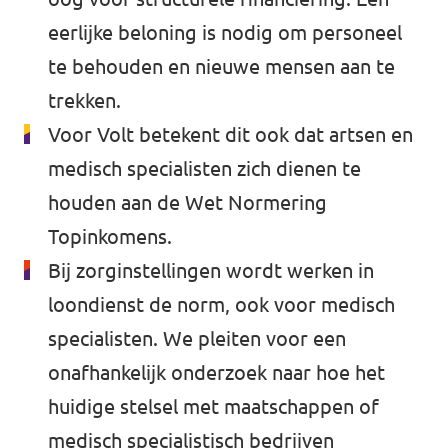
eerlijke beloning is nodig om personeel
te behouden en nieuwe mensen aan te
trekken.
Volt Europa
Voor Volt betekent dit ook dat artsen en
medisch specialisten zich dienen te
Volt is een pan-Europese partij en beweging
houden aan de Wet Normering
met meer dan 23.000 leden in 31 landen.
Topinkomens.
Volt Europa website
Bij zorginstellingen wordt werken in
loondienst de norm, ook voor medisch
specialisten. We pleiten voor een
Alle Volt landen
onafhankelijk onderzoek naar hoe het
huidige stelsel met maatschappen of
medisch specialistisch bedrijven