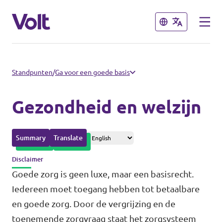
Sluiten
Sluiten
Afdelingen in de gemeenten
Standpunten
/
Ga voor een goede basis
Volt Amsterdam
Gezondheid en welzijn
Standpunten
Volt Arnhem
Summary
Translate
Volt Delft
Over Volt
Disclaimer
...alle Volt gemeenten
Mensen
Goede zorg is geen luxe, maar een basisrecht.
Iedereen moet toegang hebben tot betaalbare
Afdelingen in de provincies
en goede zorg. Door de vergrijzing en de
Nieuws
toenemende zorgvraag staat het zorgsysteem