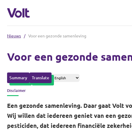
Nieuws
/
Voor een gezonde samenleving
Afdelingen in de gemeenten
Voor een gezonde samen
Volt Amsterdam
Standpunten
Volt Arnhem
Summary
Translate
Volt Delft
Over Volt
Disclaimer
...alle Volt gemeenten
Mensen
Een gezonde samenleving. Daar gaat Volt vo
Wij willen dat iedereen geniet van een gez
Afdelingen in de provincies
pesticiden, dat iedereen financiële zekerhe
Nieuws