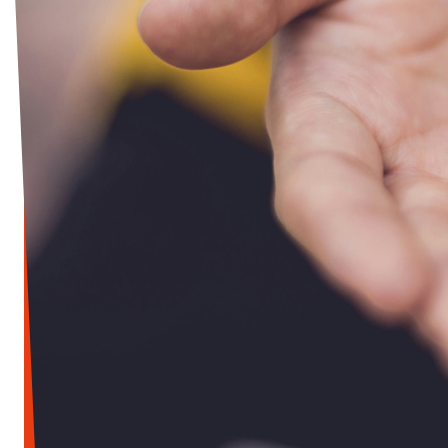
Werken bij Volt
Contact
Sprekersaanvraag
Volt There - Buitenlandstichting Volt
Charge - Wetenschappelijk Platform Volt