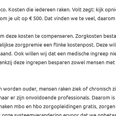
ico. Kosten die iedereen raken. Volt zegt: kijk op
 kom je uit op € 500. Dat vinden we te veel, daarom
 deze kosten te compenseren. Zorgkosten bestaan
lijkse zorgpremie een flinke kostenpost. Deze wil
aand. Ook willen wij dat een medische ingreep ni
Dankzij deze ingrepen besparen zowel mensen met 
sen worden ouder, mensen raken ziek of chronisch 
aar er zijn onvoldoende professionals. Daarom is 
 maken mbo en hbo zorgopleidingen gratis, zorge
t onze systeemverandering ervoor dat we onbeta