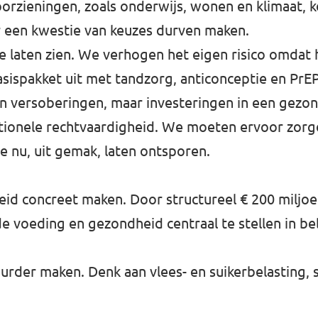
orzieningen, zoals onderwijs, wonen en klimaat, 
 een kwestie van keuzes durven maken.
te laten zien. We verhogen het eigen risico omdat h
sispakket uit met tandzorg, anticonceptie en PrEP
en versoberingen, maar investeringen in een gezon
rationele rechtvaardigheid. We moeten ervoor zor
e nu, uit gemak, laten ontsporen.
eid concreet maken. Door structureel € 200 miljoen
de voeding en gezondheid centraal te stellen in b
er maken. Denk aan vlees- en suikerbelasting, si