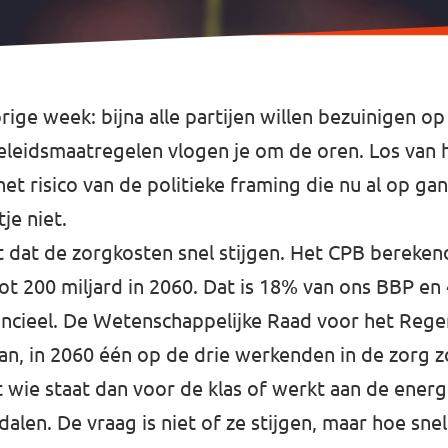
ge week: bijna alle partijen willen bezuinigen op 
leidsmaatregelen vlogen je om de oren. Los van hu
het risico van de politieke framing die nu al op g
tje niet.
 dat de zorgkosten snel stijgen. Het CPB berekend
ot 200 miljard in 2060. Dat is 18% van ons BBP e
inancieel. De Wetenschappelijke Raad voor het Reg
an, in 2060 één op de drie werkenden in de zorg
t wie staat dan voor de klas of werkt aan de energ
 dalen. De vraag is niet of ze stijgen, maar hoe sn