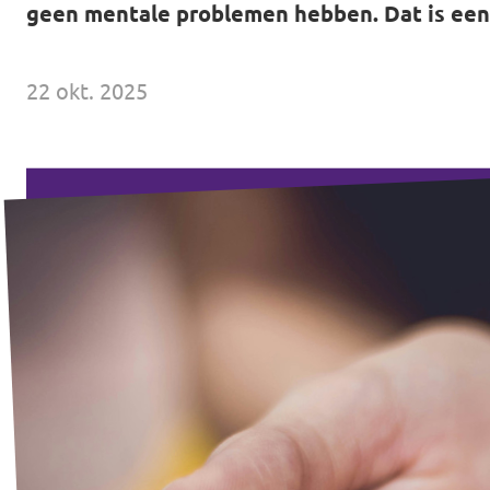
geen mentale problemen hebben. Dat is ee
Volt Drenthe
Agenda
Volt Fryslân
22 okt. 2025
Volt Provincie Utrecht
Doneer
...alle Volt provincies
Word lid
Word actief
Doneer