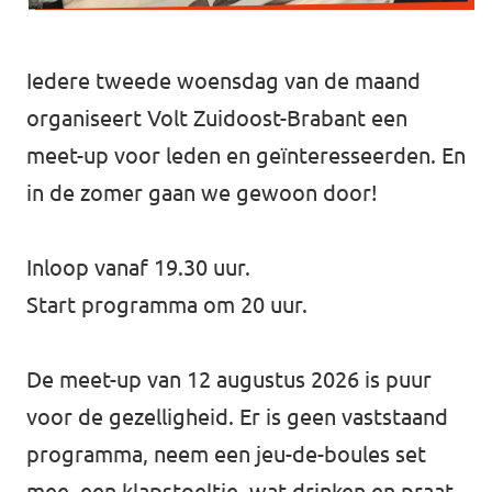
Werken bij Volt
Iedere tweede woensdag van de maand
Contact
organiseert Volt Zuidoost-Brabant een
Sprekersaanvraag
meet-up voor leden en geïnteresseerden. En
Volt There - Buitenlandstichting Volt
in de zomer gaan we gewoon door!
Charge - Wetenschappelijk Platform Volt
Inloop vanaf 19.30 uur.
Start programma om 20 uur.
De meet-up van 12 augustus 2026 is puur
voor de gezelligheid. Er is geen vaststaand
programma, neem een jeu-de-boules set
mee, een klapstoeltje, wat drinken en praat