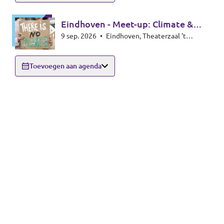
Eindhoven - Meet-up: Climate &
9 sep. 2026
•
Eindhoven, Theaterzaal 't
Energy special
Rozenknopje, Hoogstraat 59, 5615PA
Eindhoven
Toevoegen aan agenda