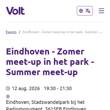
Sluiten
Sluiten
Events
/
Eindhoven - Zomer meet-up in het park - Summer meet-up
Afdelingen in de gemeenten
Volt Amsterdam
Eindhoven - Zomer
meet-up in het park -
Standpunten
Volt Arnhem
Summer meet-up
Volt Delft
Over Volt
...alle Volt gemeenten
Mensen
12 aug. 2026
19:30 - 21:30
Afdelingen in de provincies
Eindhoven, Stadswandelpark bij het
Nieuws
Radiomonument, 5615EB Eindhoven