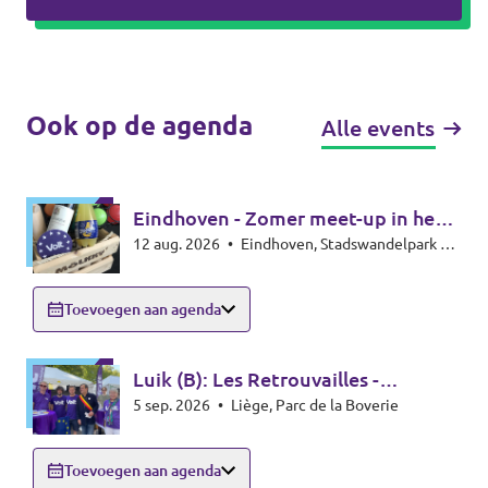
Ook op de agenda
Alle events
Eindhoven - Zomer meet-up in het
12 aug. 2026
•
Eindhoven, Stadswandelpark bij
park - Summer meet-up
het Radiomonument, 5615EB Eindhoven
Toevoegen aan agenda
Luik (B): Les Retrouvailles -
5 sep. 2026
•
Liège, Parc de la Boverie
infostand
Toevoegen aan agenda