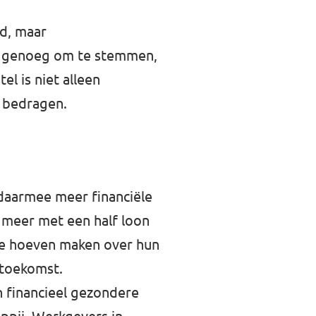
jd, maar
en genoeg om te stemmen,
l is niet alleen
n bedragen.
 daarmee meer financiële
t meer met een half loon
 te hoeven maken over hun
n toekomst.
n financieel gezondere