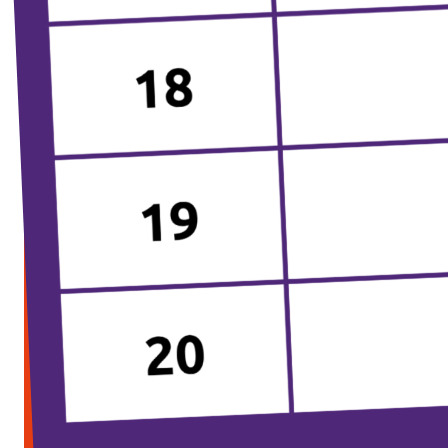
Werken bij Volt
Contact
Sprekersaanvraag
Volt There - Buitenlandstichting Volt
Charge - Wetenschappelijk Platform Volt