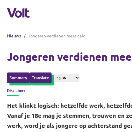
Nieuws
/
Jongeren verdienen meer geld
Afdelingen in de gemeenten
Jongeren verdienen mee
Volt Amsterdam
Standpunten
Volt Arnhem
Summary
Translate
Volt Delft
Over Volt
Disclaimer
...alle Volt gemeenten
Mensen
Het klinkt logisch: hetzelfde werk, hetzelfd
Vanaf je 18e mag je stemmen, trouwen en zelf
Afdelingen in de provincies
werk, word je als jongere op achterstand gez
Nieuws