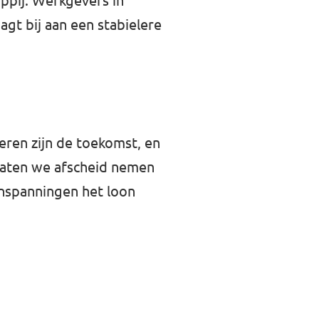
ppij. Werkgevers in
gt bij aan een stabielere
geren zijn de toekomst, en
 Laten we afscheid nemen
inspanningen het loon