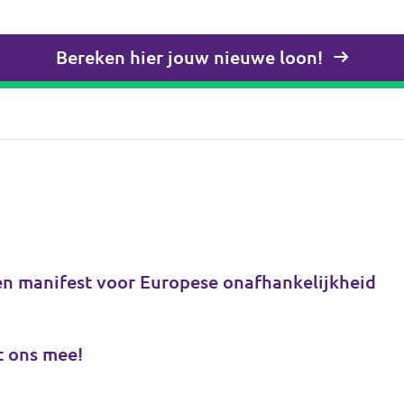
Bereken hier jouw nieuwe loon!
en manifest voor Europese onafhankelijkheid
t ons mee!