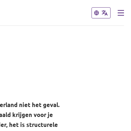
Sluiten
Sluiten
erland niet het geval.
ald krijgen voor je
r, het is structurele