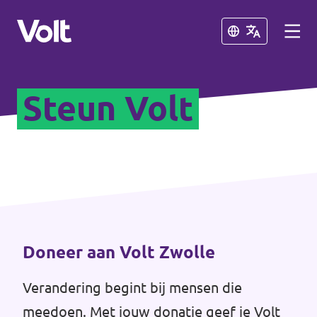
Sluiten
Sluiten
Steun Volt
Afdelingen in de gemeenten
Volt Amsterdam
Standpunten
Volt Arnhem
Volt Delft
Over Volt
...alle Volt gemeenten
Mensen
Doneer aan Volt Zwolle
Verandering begint bij mensen die
Afdelingen in de provincies
Nieuws
meedoen. Met jouw donatie geef je Volt