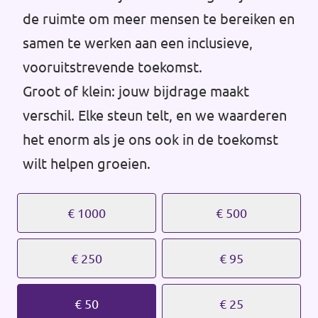
Volt Drenthe
de ruimte om meer mensen te bereiken en
Agenda
samen te werken aan een inclusieve,
Volt Fryslân
vooruitstrevende toekomst.
Volt Provincie Utrecht
Groot of klein: jouw bijdrage maakt
Doneer
...alle Volt provincies
verschil. Elke steun telt, en we waarderen
het enorm als je ons ook in de toekomst
Word lid
wilt helpen groeien.
Word actief
€ 1000
€ 500
€ 250
€ 95
Doneer
€ 50
€ 25