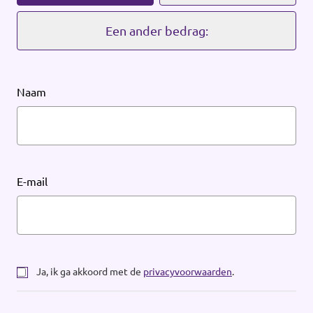
Werken bij Volt
Een ander bedrag:
Contact
Sprekersaanvraag
Naam
Volt There - Buitenlandstichting Volt
Charge - Wetenschappelijk Platform Volt
E-mail
Ja, ik ga akkoord met de
privacyvoorwaarden
.