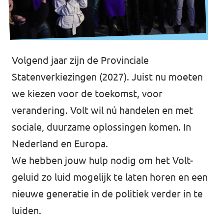
Werken bij Volt
Contact
Volgend jaar zijn de Provinciale
Sprekersaanvraag
Statenverkiezingen (2027). Juist nu moeten
Volt There - Buitenlandstichting Volt
we kiezen voor de toekomst, voor
Charge - Wetenschappelijk Platform Volt
verandering. Volt wil nú handelen en met
sociale, duurzame oplossingen komen. In
Nederland en Europa.
We hebben jouw hulp nodig om het Volt-
geluid zo luid mogelijk te laten horen en een
nieuwe generatie in de politiek verder in te
luiden.