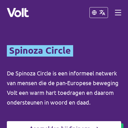
Sluiten
Sluiten
Afdelingen in de gemeenten
Spinoza Circle
Volt Amsterdam
Standpunten
Volt Arnhem
De Spinoza Circle is een informeel netwerk
van mensen die de pan-Europese beweging
Volt Delft
Over Volt
Volt een warm hart toedragen en daarom
...alle Volt gemeenten
Mensen
ondersteunen in woord en daad.
Afdelingen in de provincies
Nieuws