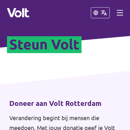
Sluiten
Sluiten
Steun Volt
Afdelingen in de gemeenten
Volt Amsterdam
Standpunten
Volt Arnhem
Volt Delft
Over Volt
...alle Volt gemeenten
Mensen
Doneer aan Volt Rotterdam
Verandering begint bij mensen die
Afdelingen in de provincies
Nieuws
meedoen. Met jouw donatie geef je Volt