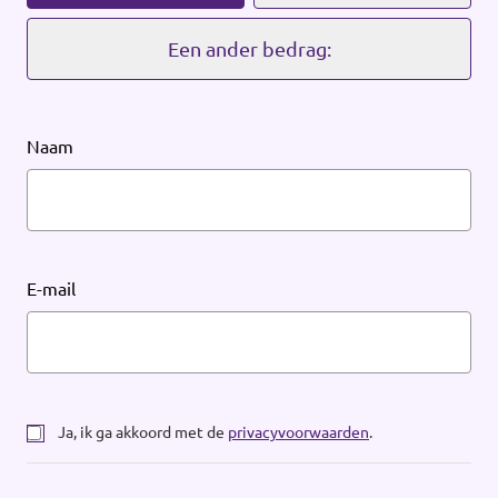
Werken bij Volt
Een ander bedrag:
Contact
Sprekersaanvraag
Naam
Volt There - Buitenlandstichting Volt
Charge - Wetenschappelijk Platform Volt
E-mail
Ja, ik ga akkoord met de
privacyvoorwaarden
.