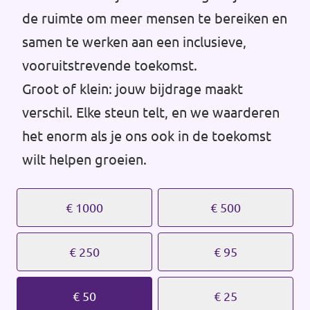
Volt Drenthe
de ruimte om meer mensen te bereiken en
Agenda
samen te werken aan een inclusieve,
Volt Fryslân
vooruitstrevende toekomst.
Volt Provincie Utrecht
Groot of klein: jouw bijdrage maakt
Doneer
...alle Volt provincies
verschil. Elke steun telt, en we waarderen
het enorm als je ons ook in de toekomst
Word lid
wilt helpen groeien.
Word actief
€ 1000
€ 500
€ 250
€ 95
Doneer
€ 50
€ 25