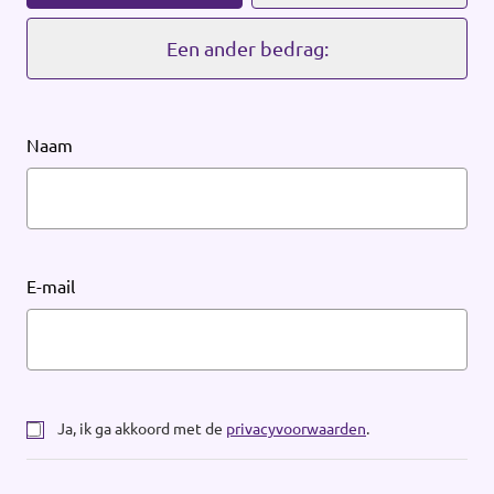
Werken bij Volt
Een ander bedrag:
Contact
Sprekersaanvraag
Naam
Volt There - Buitenlandstichting Volt
Charge - Wetenschappelijk Platform Volt
E-mail
Ja, ik ga akkoord met de
privacyvoorwaarden
.