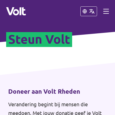
Sluiten
Sluiten
Steun Volt
Afdelingen in de gemeenten
Volt Amsterdam
Standpunten
Volt Arnhem
Volt Delft
Over Volt
...alle Volt gemeenten
Mensen
Doneer aan Volt Rheden
Verandering begint bij mensen die
Afdelingen in de provincies
Nieuws
meedoen. Met jouw donatie geef je Volt