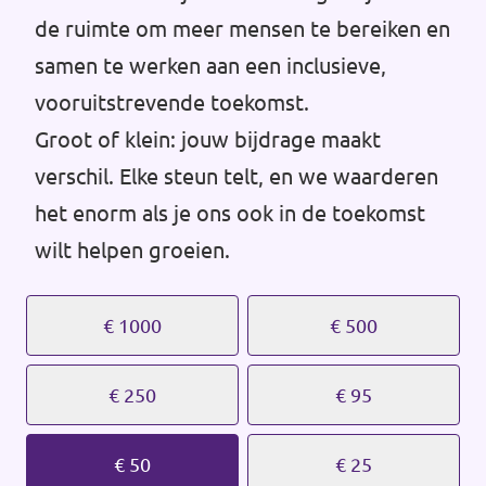
Volt Drenthe
de ruimte om meer mensen te bereiken en
Agenda
samen te werken aan een inclusieve,
Volt Fryslân
vooruitstrevende toekomst.
Volt Provincie Utrecht
Groot of klein: jouw bijdrage maakt
Doneer
...alle Volt provincies
verschil. Elke steun telt, en we waarderen
het enorm als je ons ook in de toekomst
Word lid
wilt helpen groeien.
Word actief
€ 1000
€ 500
€ 250
€ 95
Doneer
€ 50
€ 25