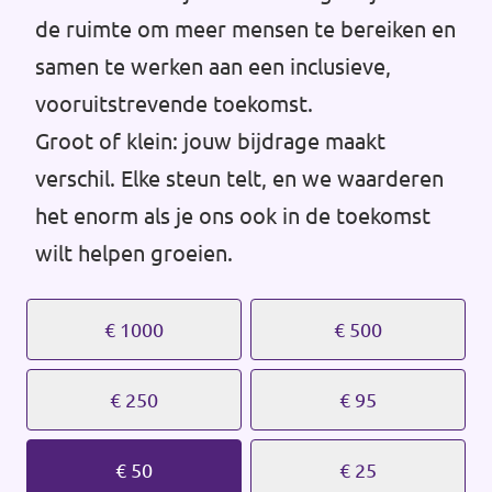
Volt Drenthe
de ruimte om meer mensen te bereiken en
Agenda
samen te werken aan een inclusieve,
Volt Fryslân
vooruitstrevende toekomst.
Volt Provincie Utrecht
Groot of klein: jouw bijdrage maakt
Doneer
...alle Volt provincies
verschil. Elke steun telt, en we waarderen
het enorm als je ons ook in de toekomst
Word lid
wilt helpen groeien.
Word actief
€ 1000
€ 500
€ 250
€ 95
Doneer
€ 50
€ 25