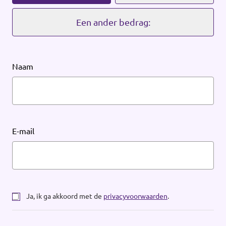
Werken bij Volt
Een ander bedrag:
Contact
Sprekersaanvraag
Naam
Volt There - Buitenlandstichting Volt
Charge - Wetenschappelijk Platform Volt
E-mail
Ja, ik ga akkoord met de
privacyvoorwaarden
.