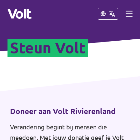
Sluiten
Sluiten
Steun Volt
Afdelingen in de gemeenten
Volt Amsterdam
Standpunten
Volt Arnhem
Volt Delft
Over Volt
...alle Volt gemeenten
Mensen
Doneer aan Volt Rivierenland
Verandering begint bij mensen die
Afdelingen in de provincies
Nieuws
meedoen. Met jouw donatie geef je Volt