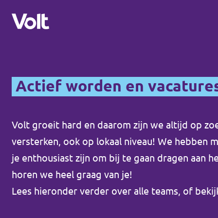
Kies een taal
Actief worden en vacature
Nederlands
Standpunten
Volt groeit hard en daarom zijn we altijd op 
versterken, ook op lokaal niveau! We hebben 
Over Volt
Volt afdelingen dichtbij
je enthousiast zijn om bij te gaan dragen aan 
Mensen
horen we heel graag van je!
Volt Nederland
Lees hieronder verder over alle teams, of bekij
Volt Noord-Holland
Nieuws