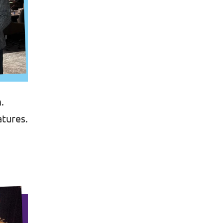
.
atures.