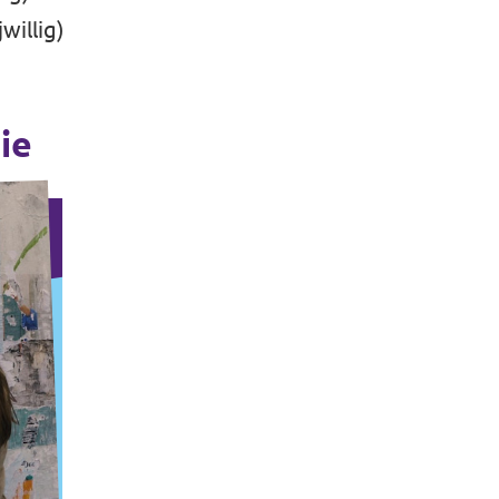
willig)
ie