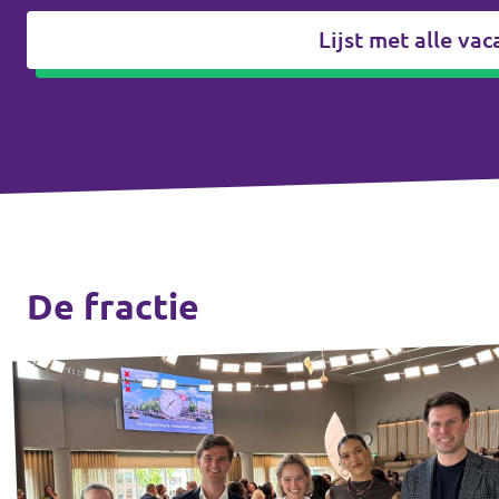
↗️ Overzicht alle Nederlandse afdelingen
Agenda
Lijst met alle vac
Verkiezingsprogramma
Word lid
Wat we doen
De fractie
Merch store
Doe mee