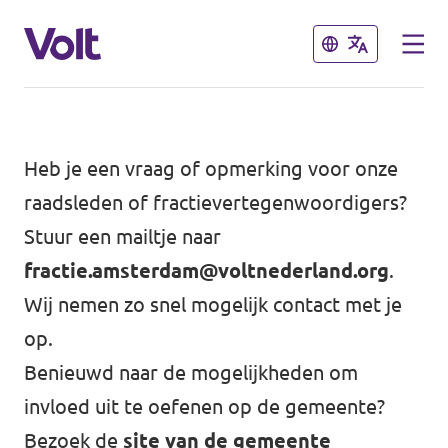
Sluiten
Sluiten
Kies een taal
Heb je een vraag of opmerking voor onze
Nederlands
raadsleden of fractievertegenwoordigers?
Stuur een mailtje naar
Standpunten
fractie.amsterdam@voltnederland.org
.
Over Volt
Wij nemen zo snel mogelijk contact met je
Volt afdelingen dichtbij
op.
Mensen
Volt Nederland
Benieuwd naar de mogelijkheden om
invloed uit te oefenen op de gemeente?
Volt Noord-Holland
Nieuws
Bezoek de
site van de gemeente