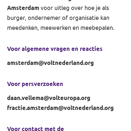
↗️ Overzicht alle Nederlandse afdelingen
Amsterdam
voor uitleg over hoe je als
Agenda
burger, ondernemer of organisatie kan
meedenken, meewerken en meebepalen.
Verkiezingsprogramma
Voor algemene vragen en reacties
Word lid
amsterdam@voltnederland.org
Wat we doen
Voor persverzoeken
Merch store
daan.vellema@volteuropa.org
fractie.amsterdam@voltnederland.org
Doe mee
Voor contact met de