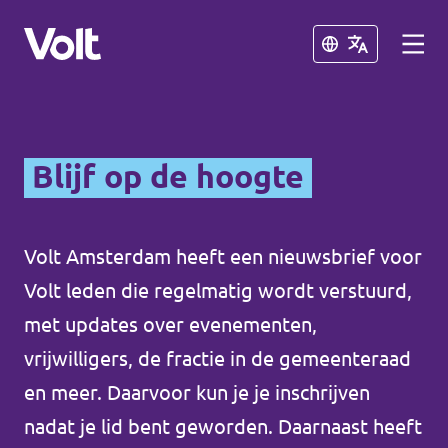
Sluiten
Sluiten
Kies een taal
Blijf op de hoogte
Nederlands
Standpunten
Volt Amsterdam heeft een nieuwsbrief voor
Volt leden die regelmatig wordt verstuurd,
Over Volt
Volt afdelingen dichtbij
met updates over evenementen,
Mensen
vrijwilligers, de fractie in de gemeenteraad
Volt Nederland
en meer. Daarvoor kun je je inschrijven
Volt Noord-Holland
nadat je lid bent geworden. Daarnaast heeft
Nieuws