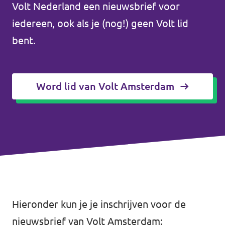
↗️ Overzicht alle Nederlandse afdelingen
Volt Nederland een nieuwsbrief voor
Agenda
iedereen, ook als je (nog!) geen Volt lid
bent.
Verkiezingsprogramma
Word lid van Volt Amsterdam
Word lid
Wat we doen
Merch store
Hieronder kun je je inschrijven voor de
Doe mee
nieuwsbrief van Volt Amsterdam: