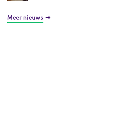
en Volt om zich vrij uit te
spreken in publiek debat
Meer nieuws