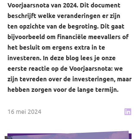
↗️ Overzicht alle Nederlandse afdelingen
Voorjaarsnota van 2024. Dit document
Agenda
beschrijft welke veranderingen er zijn
ten opzichte van de begroting. Dit gaat
bijvoorbeeld om financiële meevallers of
Verkiezingsprogramma
het besluit om ergens extra in te
investeren. In deze blog lees je onze
Word lid
eerste reactie op de Voorjaarsnota: we
Wat we doen
zijn tevreden over de investeringen, maar
hebben zorgen voor de lange termijn.
Merch store
16 mei 2024
Doe mee