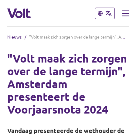
Sluiten
Sluiten
Nieuws
/
"Volt maak zich zorgen over de lange termijn", Amsterdam presenteert de Voorjaarsnota 2024
Kies een taal
"Volt maak zich zorgen
Nederlands
over de lange termijn",
Standpunten
Amsterdam
Over Volt
presenteert de
Volt afdelingen dichtbij
Mensen
Voorjaarsnota 2024
Volt Nederland
Volt Noord-Holland
Nieuws
Vandaag presenteerde de wethouder de