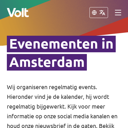
Sluiten
Sluiten
Evenementen in
Kies een taal
Nederlands
Amsterdam
Standpunten
Over Volt
Wij organiseren regelmatig events.
Volt afdelingen dichtbij
Hieronder vind je de kalender, hij wordt
Mensen
Volt Nederland
regelmatig bijgewerkt. Kijk voor meer
informatie op onze social media kanalen en
Volt Noord-Holland
Nieuws
houd onze nieuwsbrief in de gaten. Bekijk