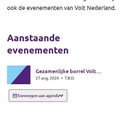
↗️ Overzicht alle Nederlandse afdelingen
ook de
evenementen van Volt Nederland
.
Agenda
Aanstaande
Verkiezingsprogramma
evenementen
Word lid
Gezamenlijke borrel Volt
Wat we doen
27 aug. 2026
•
T.B.D.
Amsterdam & Noord-Holland
Merch store
Toevoegen aan agenda
Doe mee