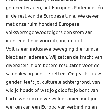
gemeenteraden, het Europees Parlement én
Werken bij Volt
in de rest van de Europese Unie. We geven
Contact
met onze ruim honderd Europese
Sprekersaanvraag
volksvertegenwoordigers een stem aan
iedereen die in vooruitgang gelooft.
Volt There - Buitenlandstichting Volt
Volt is een inclusieve beweging die ruimte
Charge - Wetenschappelijk Platform Volt
biedt aan iedereen. Wij zetten de kracht van
diversiteit in om betere resultaten voor de
samenleving neer te zetten. Ongeacht jouw
gender, leeftijd, culturele achtergrond, van
wie je houdt of wat je gelooft: je bent van
harte welkom en we willen samen met jou
werken aan een Europa van verbinding en