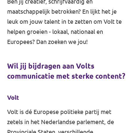
Ben jij creatief, schrijfvaardig en
Volt Drenthe
Agenda
maatschappelijk betrokken? En lijkt het je
Volt Fryslân
leuk om jouw talent in te zetten om Volt te
helpen groeien - lokaal, nationaal en
Volt Provincie Utrecht
Europees? Dan zoeken we jou!
Doneer
...alle Volt provincies
Word lid
Wil jij bijdragen aan Volts
Word actief
communicatie met sterke content?
Volt
Doneer
Volt is dé Europese politieke partij met
zetels in het Nederlandse parlement, de
Provinciale Staten, verschillende