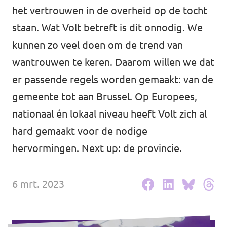
Volt Drenthe
het vertrouwen in de overheid op de tocht
Agenda
staan. Wat Volt betreft is dit onnodig. We
Volt Fryslân
kunnen zo veel doen om de trend van
Volt Provincie Utrecht
wantrouwen te keren. Daarom willen we dat
Doneer
...alle Volt provincies
er passende regels worden gemaakt: van de
gemeente tot aan Brussel. Op
Europees
,
Word lid
nationaal
én lokaal niveau heeft Volt zich al
Word actief
hard gemaakt voor de nodige
hervormingen. Next up: de provincie.
6 mrt. 2023
Doneer