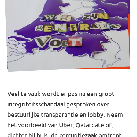
Werken bij Volt
Contact
Sprekersaanvraag
Volt There - Buitenlandstichting Volt
Charge - Wetenschappelijk Platform Volt
Veel te vaak wordt er pas na een groot
integriteitsschandaal gesproken over
bestuurlijke transparantie en lobby. Neem
het voorbeeld van
Uber
,
Qatargate
of,
dichter bij huis, de
corruptiezaak
omtrent