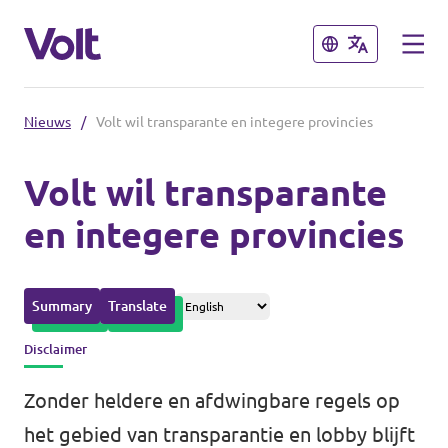
Sluiten
Sluiten
Nieuws
/
Volt wil transparante en integere provincies
Afdelingen in de gemeenten
Volt wil transparante
Volt Amsterdam
en integere provincies
Standpunten
Volt Arnhem
Volt Delft
Over Volt
Summary
Translate
...alle Volt gemeenten
Mensen
Disclaimer
Zonder heldere en afdwingbare regels op
Afdelingen in de provincies
Nieuws
het gebied van transparantie en lobby blijft