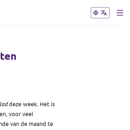
Sluiten
Sluiten
hten
blad
deze week. Het is
en, voor veel
inde van de maand te