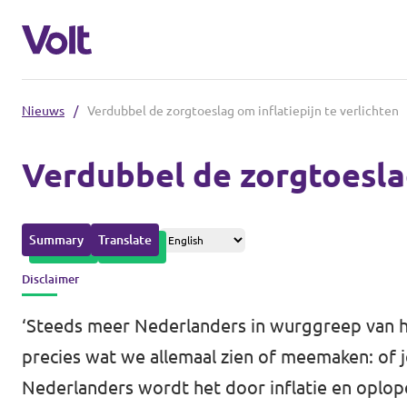
Nieuws
/
Verdubbel de zorgtoeslag om inflatiepijn te verlichten
Afdelingen in de gemeenten
Verdubbel de zorgtoeslag
Volt Amsterdam
Standpunten
Volt Arnhem
Summary
Translate
Volt Delft
Over Volt
Disclaimer
...alle Volt gemeenten
Mensen
‘Steeds meer Nederlanders in wurggreep van h
precies wat we allemaal zien of meemaken: of 
Afdelingen in de provincies
Nederlanders wordt het door inflatie en oplop
Nieuws