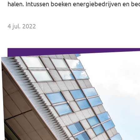
halen. Intussen boeken energiebedrijven en bed
Volt Drenthe
Agenda
Volt Fryslân
4 jul. 2022
Volt Provincie Utrecht
Doneer
...alle Volt provincies
Word lid
Word actief
Doneer