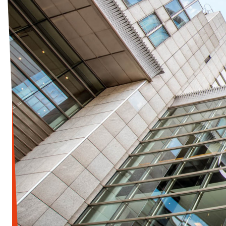
Werken bij Volt
Contact
Sprekersaanvraag
Volt There - Buitenlandstichting Volt
Charge - Wetenschappelijk Platform Volt