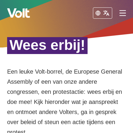
Sluiten
Sluiten
Wees erbij!
Afdelingen in de gemeenten
Volt Amsterdam
Een leuke Volt-borrel, de Europese General
Standpunten
Volt Arnhem
Assembly of een van onze andere
Volt Delft
Over Volt
congressen, een protestactie: wees erbij en
...alle Volt gemeenten
doe mee! Kijk hieronder wat je aanspreekt
Mensen
en ontmoet andere Volters, ga in gesprek
Afdelingen in de provincies
over beleid of steun een actie tijdens een
Nieuws
protest.