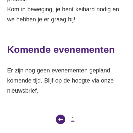
Volt Drenthe
Kom in beweging, je bent keihard nodig en
Agenda
Volt Fryslân
we hebben je er graag bij!
Volt Provincie Utrecht
Doneer
...alle Volt provincies
Komende evenementen
Word lid
Er zijn nog geen evenementen gepland
Word actief
komende tijd.
Blijf op de hoogte via onze
nieuwsbrief
.
Doneer
1