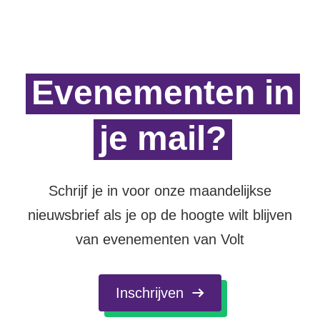
Werken bij Volt
Contact
Evenementen in
Sprekersaanvraag
Volt There - Buitenlandstichting Volt
je mail?
Charge - Wetenschappelijk Platform Volt
Schrijf je in voor onze maandelijkse
nieuwsbrief als je op de hoogte wilt blijven
van evenementen van Volt
Inschrijven