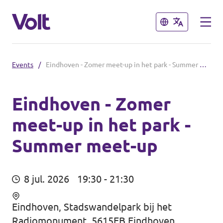
Sluiten
Sluiten
Events
/
Eindhoven - Zomer meet-up in het park - Summer meet-up
Afdelingen in de gemeenten
Volt Amsterdam
Eindhoven - Zomer
meet-up in het park -
Standpunten
Volt Arnhem
Summer meet-up
Volt Delft
Over Volt
...alle Volt gemeenten
Mensen
8 jul. 2026
19:30 - 21:30
Afdelingen in de provincies
Eindhoven, Stadswandelpark bij het
Nieuws
Radiomonument, 5615EB Eindhoven