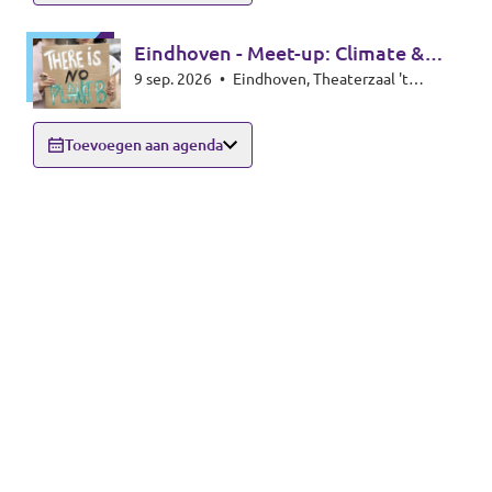
Eindhoven - Meet-up: Climate &
9 sep. 2026
•
Eindhoven, Theaterzaal 't
Energy special
Rozenknopje, Hoogstraat 59, 5615PA
Eindhoven
Toevoegen aan agenda