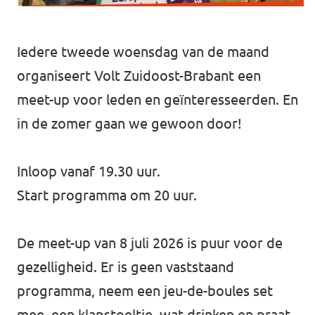
Werken bij Volt
Iedere tweede woensdag van de maand
Contact
organiseert Volt Zuidoost-Brabant een
Sprekersaanvraag
meet-up voor leden en geïnteresseerden. En
Volt There - Buitenlandstichting Volt
in de zomer gaan we gewoon door!
Charge - Wetenschappelijk Platform Volt
Inloop vanaf 19.30 uur.
Start programma om 20 uur.
De meet-up van 8 juli 2026 is puur voor de
gezelligheid. Er is geen vaststaand
programma, neem een jeu-de-boules set
mee, een klapstoeltje, wat drinken en praat