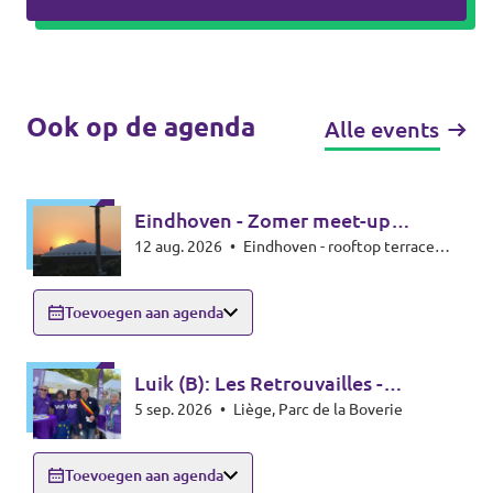
Ook op de agenda
Alle events
Eindhoven - Zomer meet-up
12 aug. 2026
•
Eindhoven - rooftop terrace
zonsverduistering
Beukenlaan 143 - 5616VD Eindhoven
Toevoegen aan agenda
Luik (B): Les Retrouvailles -
5 sep. 2026
•
Liège, Parc de la Boverie
infostand
Toevoegen aan agenda