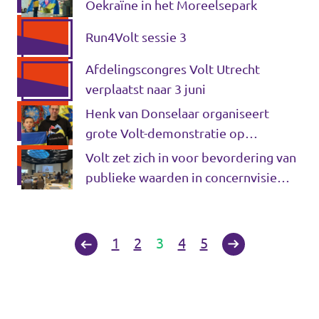
Oekraïne in het Moreelsepark
Run4Volt sessie 3
Afdelingscongres Volt Utrecht
verplaatst naar 3 juni
Henk van Donselaar organiseert
grote Volt-demonstratie op
Europadag: 'Het was een aardig
Volt zet zich in voor bevordering van
klusje, maar het is gelukt!’
publieke waarden in concernvisie
digitalisering
1
2
3
4
5