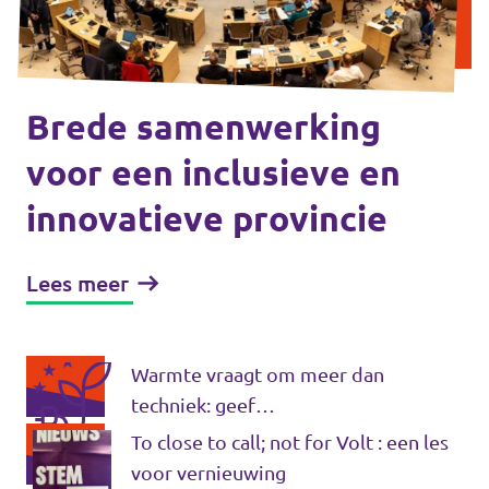
Volt Houten
Agenda
Volt Soest
Volt Utrecht (Stad)
Brede samenwerking
Vacatures
voor een inclusieve en
Volt Woerden
innovatieve provincie
Volt Amersfoort
Volt Zeist
Volt Baarn
Lees meer
Volt Nederland
Volt De Bilt
Volt Nederland
Warmte vraagt om meer dan
Volt Houten
techniek: geef
Regio's
energiegemeenschappen de ruimte
To close to call; not for Volt : een les
Volt Soest
voor vernieuwing