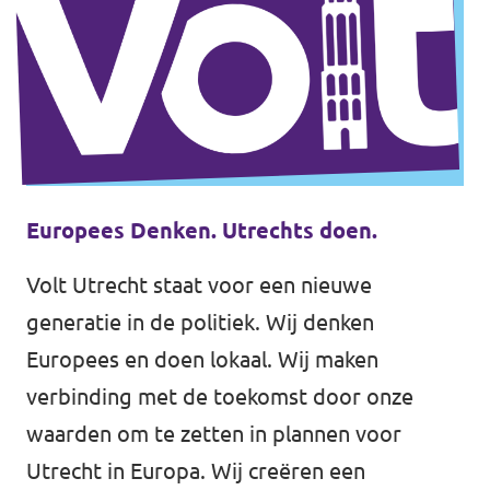
Volt Houten
Agenda
Volt Soest
Volt Utrecht (Stad)
Vacatures
Volt Woerden
Volt Amersfoort
Volt Zeist
Europees Denken. Utrechts doen.
Volt Baarn
Volt Utrecht staat voor een nieuwe
Volt Nederland
generatie in de politiek. Wij denken
Volt De Bilt
Volt Nederland
Europees en doen lokaal. Wij maken
Volt Houten
verbinding met de toekomst door onze
Regio's
waarden om te zetten in plannen voor
Volt Soest
Utrecht in Europa. Wij creëren een