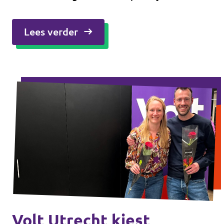
weerbarstiger zijn dan het beleid op papier.
Volt Utrecht vindt het belangrijk dat de
Lees verder
ambtelijke organisatie een goede
afspiegeling is van de inwoners van onze
stad. Utrecht is divers. Dat betekent dat
mensen verschillen in achtergrond, leeftijd,
gender, beperking en leefwereld. Als de
overheid hier beter bij past, zorgt dat voor
meer vertrouwen, eerlijkheid en betere
dienstverlening.
Volt Utrecht kiest