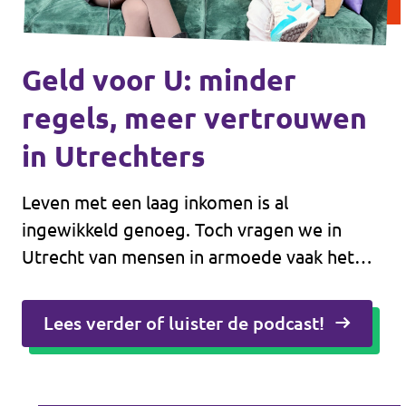
Geld voor U: minder
regels, meer vertrouwen
in Utrechters
Leven met een laag inkomen is al
ingewikkeld genoeg. Toch vragen we in
Utrecht van mensen in armoede vaak het
tegenovergestelde: formulieren invullen,
loketten afgaan en telkens opnieuw
Lees verder of luister de podcast!
uitleggen wat hun situatie is. Hulp is er,
maar zit verstopt in een wirwar van
regelingen en organisaties. Dat kost tijd,