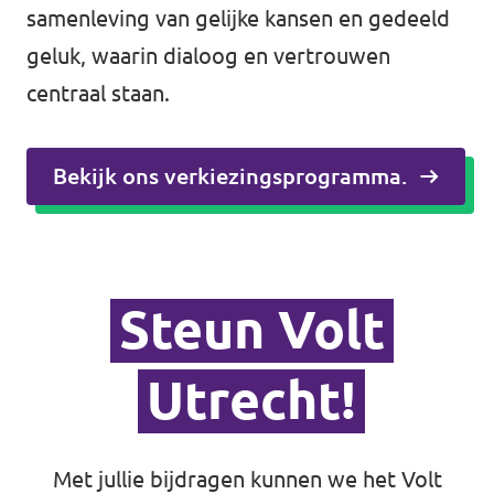
samenleving van gelijke kansen en gedeeld
Volt Utrecht stad
geluk, waarin dialoog en vertrouwen
Volt Woerden
centraal staan.
Volt Zeist
Bekijk ons verkiezingsprogramma.
Doe mee!
Steun Volt
Utrecht!
Met jullie bijdragen kunnen we het Volt