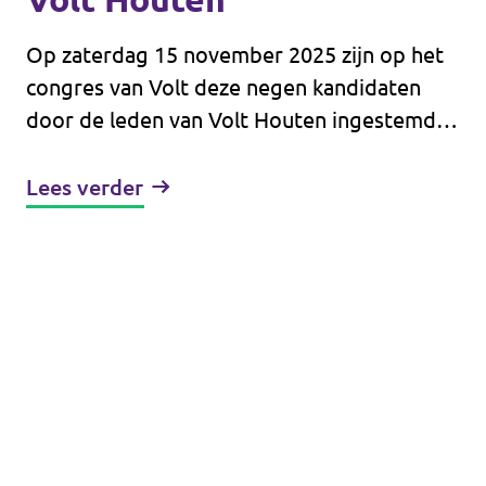
Op zaterdag 15 november 2025 zijn op het
congres van Volt deze negen kandidaten
door de leden van Volt Houten ingestemd.
Onderstaand ieders motivatie om bij de
komende gemeenteraadsverkiezingen op 18
Lees verder
maart 2026 verkozen te worden als raadslid.