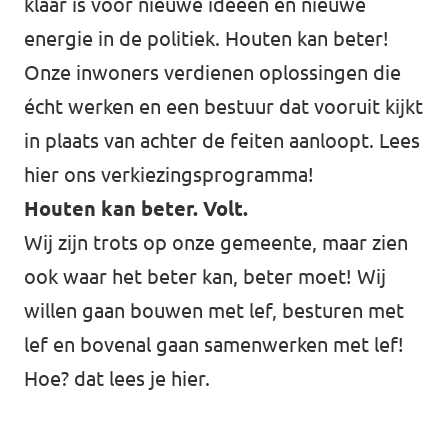
klaar is voor nieuwe ideeën en nieuwe
Volt Utrecht stad
energie in de politiek. Houten kan beter!
Onze inwoners verdienen oplossingen die
Volt Woerden
écht werken en een bestuur dat vooruit kijkt
Volt Zeist
in plaats van achter de feiten aanloopt. Lees
hier
ons verkiezingsprogramma!
Houten kan beter. Volt.
Wij zijn trots op onze gemeente, maar zien
Doe mee!
ook waar het beter kan, beter moet! Wij
willen gaan bouwen met lef, besturen met
lef en bovenal gaan samenwerken met lef!
Hoe? dat lees je
hier
.