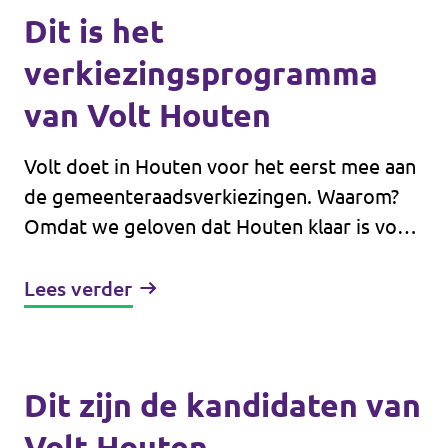
Dit is het
verkiezingsprogramma
van Volt Houten
Volt doet in Houten voor het eerst mee aan
de gemeenteraadsverkiezingen. Waarom?
Omdat we geloven dat Houten klaar is voor
nieuwe ideeën en nieuwe energie in de
politiek. Onze inwoners verdienen
Lees verder
oplossingen die écht werken en een bestuur
dat vooruit kijkt in plaats van achter de
feiten aanloopt.
Dit zijn de kandidaten van
Volt Houten