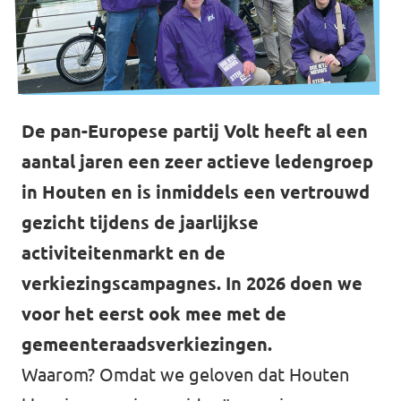
Volt Houten
Agenda
Volt Soest
Volt Utrecht (Stad)
Vacatures
De pan-Europese partij Volt heeft al een
Volt Woerden
aantal jaren een zeer actieve ledengroep
Volt Amersfoort
Volt Zeist
in Houten en is inmiddels een vertrouwd
gezicht tijdens de jaarlijkse
Volt Baarn
Volt Nederland
activiteitenmarkt en de
Volt De Bilt
verkiezingscampagnes. In 2026 doen we
Volt Nederland
voor het eerst ook mee met de
Volt Houten
Regio's
gemeenteraadsverkiezingen.
Volt Soest
Waarom? Omdat we geloven dat Houten