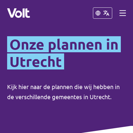
Sluiten
Sluiten
Onze plannen in
De communities in de Provincie
Utrecht
Utrecht
Volt Utrecht (Afdeling)
Standpunten
Volt Utrecht (Provincie)
Kijk hier naar de plannen die wij hebben in
Over Volt
de verschillende gemeentes in Utrecht.
Volt Amersfoort
Mensen
Volt Baarn
Volt De Bilt
Nieuws