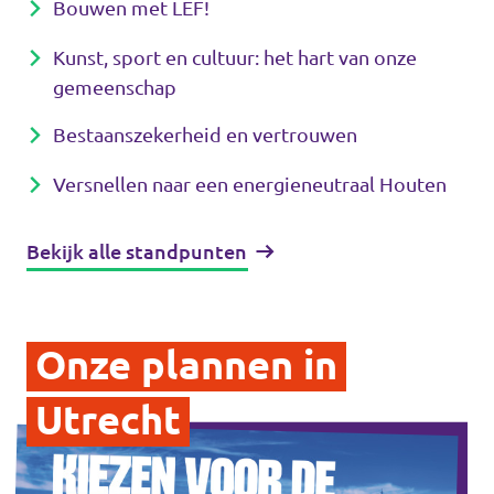
Bouwen met LEF!
Volt Utrecht stad
Kunst, sport en cultuur: het hart van onze
Volt Woerden
gemeenschap
Bestaans­zekerheid en vertrouwen
Volt Zeist
Versnellen naar een energieneutraal Houten
Bekijk alle standpunten
Doe mee!
Onze plannen in
Utrecht