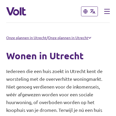
Sluiten
Sluiten
De communities in de Provincie
Onze plannen in Utrecht
/
Onze plannen in Utrecht
Utrecht
Wonen in Utrecht
Volt Utrecht (Afdeling)
Standpunten
Iedereen die een huis zoekt in Utrecht kent de
Volt Utrecht (Provincie)
Over Volt
worsteling met de oververhitte woningmarkt.
Volt Amersfoort
Niet genoeg verdienen voor de inkomenseis,
Mensen
wéér afgewezen worden voor een sociale
Volt Baarn
huurwoning, of overboden worden op het
Volt De Bilt
koophuis van je dromen. Terwijl je nú een huis
Nieuws