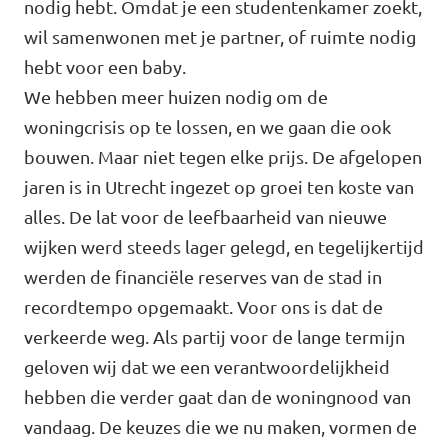
nodig hebt. Omdat je een studentenkamer zoekt,
Volt Houten
Agenda
wil samenwonen met je partner, of ruimte nodig
Volt Soest
hebt voor een baby.
We hebben meer huizen nodig om de
Volt Utrecht (Stad)
woningcrisis op te lossen, en we gaan die ook
Vacatures
Volt Woerden
bouwen. Maar niet tegen elke prijs. De afgelopen
jaren is in Utrecht ingezet op groei ten koste van
Volt Amersfoort
Volt Zeist
alles. De lat voor de leefbaarheid van nieuwe
wijken werd steeds lager gelegd, en tegelijkertijd
Volt Baarn
Volt Nederland
werden de financiële reserves van de stad in
Volt De Bilt
recordtempo opgemaakt. Voor ons is dat de
Volt Nederland
verkeerde weg. Als partij voor de lange termijn
Volt Houten
geloven wij dat we een verantwoordelijkheid
Regio's
hebben die verder gaat dan de woningnood van
Volt Soest
vandaag. De keuzes die we nu maken, vormen de