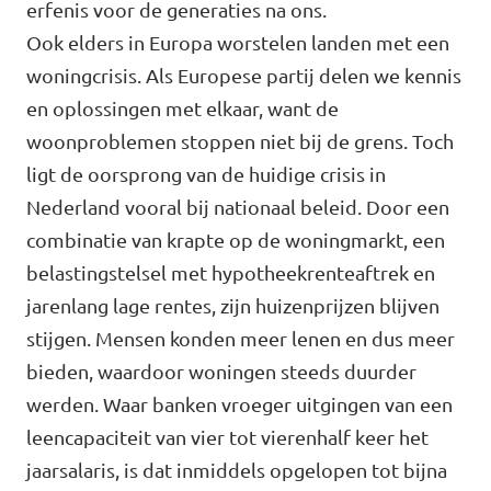
erfenis voor de generaties na ons.
Volt Utrecht stad
Ook elders in Europa worstelen landen met een
woningcrisis. Als Europese partij delen we kennis
Volt Woerden
en oplossingen met elkaar, want de
Volt Zeist
woonproblemen stoppen niet bij de grens. Toch
ligt de oorsprong van de huidige crisis in
Nederland vooral bij nationaal beleid. Door een
combinatie van krapte op de woningmarkt, een
Doe mee!
belastingstelsel met hypotheekrenteaftrek en
jarenlang lage rentes, zijn huizenprijzen blijven
stijgen. Mensen konden meer lenen en dus meer
bieden, waardoor woningen steeds duurder
werden. Waar banken vroeger uitgingen van een
leencapaciteit van vier tot vierenhalf keer het
jaarsalaris, is dat inmiddels opgelopen tot bijna