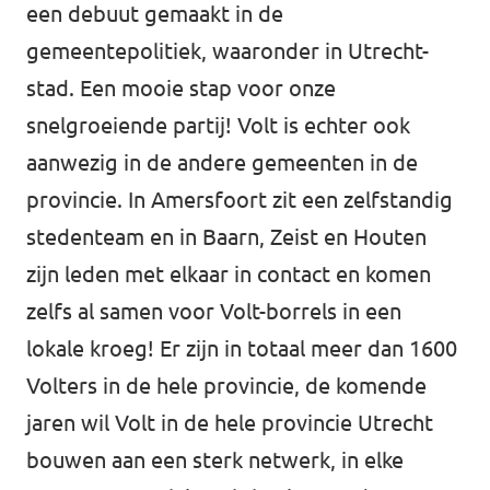
een debuut gemaakt in de
Volt Houten
Agenda
gemeentepolitiek, waaronder in
Utrecht-
Volt Soest
stad
. Een mooie stap voor onze
Volt Utrecht (Stad)
snelgroeiende partij! Volt is echter ook
Vacatures
aanwezig in de andere gemeenten in de
Volt Woerden
provincie. In
Amersfoort
zit een zelfstandig
Volt Amersfoort
Volt Zeist
stedenteam en in Baarn,
Zeist
en
Houten
zijn leden met elkaar in contact en komen
Volt Baarn
Volt Nederland
zelfs al samen voor Volt-borrels in een
Volt De Bilt
lokale kroeg! Er zijn in totaal meer dan 1600
Volt Nederland
Volters in de hele provincie, de komende
Volt Houten
Regio's
jaren wil Volt in de hele provincie Utrecht
Volt Soest
bouwen aan een sterk netwerk, in elke