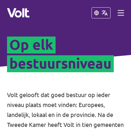
Sluiten
Sluiten
Op elk
De communities in de Provincie
Utrecht
bestuursniveau
Volt Utrecht (Afdeling)
Standpunten
Volt Utrecht (Provincie)
Over Volt
Volt gelooft dat goed bestuur op ieder
Volt Amersfoort
Mensen
niveau plaats moet vinden: Europees,
Volt Baarn
landelijk, lokaal en in de provincie. Na de
Volt De Bilt
Tweede Kamer heeft Volt in tien gemeenten
Nieuws