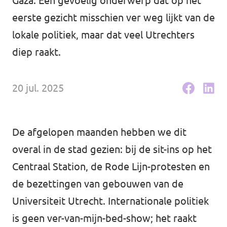
Gaza. Een gevoelig onderwerp dat op het
Volt Houten
Agenda
eerste gezicht misschien ver weg lijkt van de
Volt Soest
lokale politiek, maar dat veel Utrechters
diep raakt.
Volt Utrecht (Stad)
Vacatures
Volt Woerden
20 jul. 2025
Volt Amersfoort
Volt Zeist
Volt Baarn
De afgelopen maanden hebben we dit
Volt Nederland
overal in de stad gezien: bij de sit-ins op het
Volt De Bilt
Volt Nederland
Centraal Station, de Rode Lijn-protesten en
Volt Houten
de bezettingen van gebouwen van de
Regio's
Universiteit Utrecht. Internationale politiek
Volt Soest
is geen ver-van-mijn-bed-show; het raakt