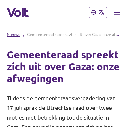
Sluiten
Sluiten
Nieuws
/
Gemeenteraad spreekt zich uit over Gaza: onze afwegingen
De communities in de Provincie
Utrecht
Gemeenteraad spreekt
zich uit over Gaza: onze
Volt Utrecht (Afdeling)
Standpunten
afwegingen
Volt Utrecht (Provincie)
Over Volt
Volt Amersfoort
Tijdens de gemeenteraadsvergadering van
Mensen
Volt Baarn
17 juli sprak de Utrechtse raad over twee
moties met betrekking tot de situatie in
Volt De Bilt
Nieuws