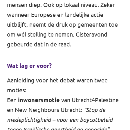
mensen diep. Ook op lokaal niveau. Zeker
Volt Utrecht stad
wanneer Europese en landelijke actie
Volt Woerden
uitblijft, neemt de druk op gemeenten toe
om wél stelling te nemen. Gisteravond
Volt Zeist
gebeurde dat in de raad.
Wat lag er voor?
Doe mee!
Aanleiding voor het debat waren twee
moties:
Een
inwonersmotie
van Utrecht4Palestine
en New Neighbours Utrecht:
“Stop de
medeplichtigheid – voor een boycotbeleid
tegen Israëlische apartheid en genocide”
.