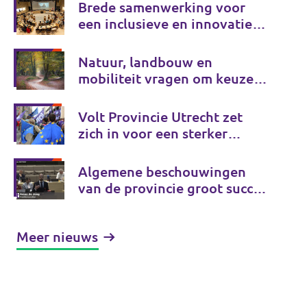
Brede samenwerking voor
een inclusieve en innovatieve
provincie
Natuur, landbouw en
mobiliteit vragen om keuzes
voor de lange termijn
Volt Provincie Utrecht zet
zich in voor een sterker
Europa, gewoon vanuit de
provincie
Algemene beschouwingen
van de provincie groot succes
voor Volt
Meer nieuws