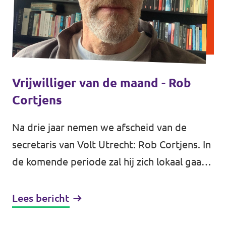
Vrijwilliger van de maand - Rob
Cortjens
Na drie jaar nemen we afscheid van de
secretaris van Volt Utrecht: Rob Cortjens. In
de komende periode zal hij zich lokaal gaan
inzetten voor Volt Houten, in aanloop naar
de...
Lees bericht