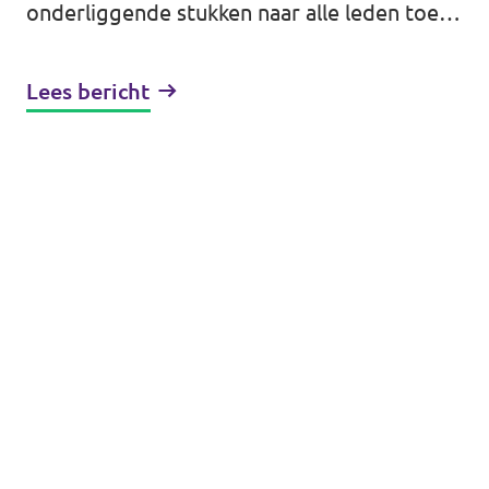
onderliggende stukken naar alle leden toe
te sturen. Een deel van de leden heeft via
een workaround al wel...
Lees bericht