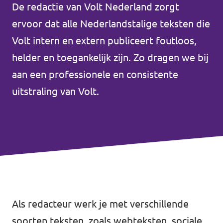
De redactie van Volt Nederland zorgt
Volt Drenthe
Agenda
ervoor dat alle Nederlandstalige teksten die
Volt Fryslân
Volt intern en extern publiceert foutloos,
Volt Provincie Utrecht
helder en toegankelijk zijn. Zo dragen we bij
Doneer
aan een professionele en consistente
...alle Volt provincies
uitstraling van Volt.
Word lid
Word actief
Doneer
Als redacteur werk je met verschillende
soorten teksten, zoals webteksten, sociale