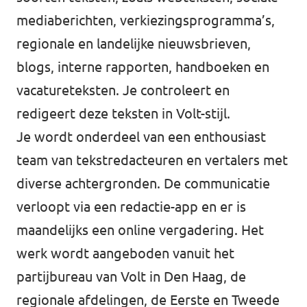
mediaberichten, verkiezingsprogramma’s,
Werken bij Volt
regionale en landelijke nieuwsbrieven,
Contact
blogs, interne rapporten, handboeken en
Sprekersaanvraag
vacatureteksten. Je controleert en
redigeert deze teksten in Volt-stijl.
Volt There - Buitenlandstichting Volt
Je wordt onderdeel van een enthousiast
Charge - Wetenschappelijk Platform Volt
team van tekstredacteuren en vertalers met
diverse achtergronden. De communicatie
verloopt via een redactie-app en er is
maandelijks een online vergadering. Het
werk wordt aangeboden vanuit het
partijbureau van Volt in Den Haag, de
regionale afdelingen, de Eerste en Tweede