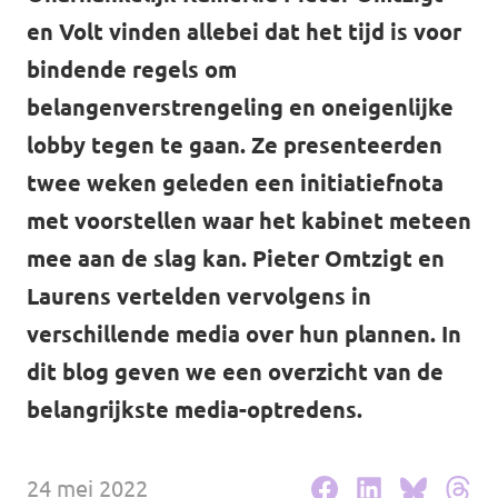
Volt Drenthe
en Volt vinden allebei dat het tijd is voor
Agenda
Volt Fryslân
bindende regels om
belangenverstrengeling en oneigenlijke
Volt Provincie Utrecht
lobby tegen te gaan. Ze presenteerden
Doneer
...alle Volt provincies
twee weken geleden een initiatiefnota
met voorstellen waar het kabinet meteen
Word lid
mee aan de slag kan. Pieter Omtzigt en
Word actief
Laurens vertelden vervolgens in
verschillende media over hun plannen. In
dit blog geven we een overzicht van de
Doneer
belangrijkste media-optredens.
24 mei 2022