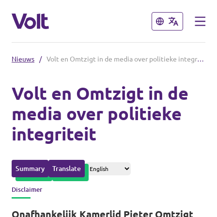
Sluiten
Sluiten
Nieuws
/
Volt en Omtzigt in de media over politieke integriteit
Afdelingen in de gemeenten
Volt en Omtzigt in de
Volt Amsterdam
media over politieke
Standpunten
Volt Arnhem
integriteit
Volt Delft
Over Volt
...alle Volt gemeenten
Mensen
Summary
Translate
Disclaimer
Afdelingen in de provincies
Nieuws
Onafhankelijk Kamerlid Pieter Omtzigt