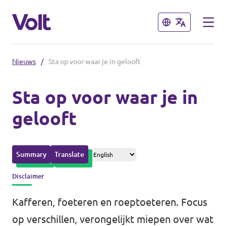
Sluiten
Sluiten
Nieuws
/
Sta op voor waar je in gelooft
Afdelingen in de gemeenten
Sta op voor waar je in
Volt Amsterdam
gelooft
Standpunten
Volt Arnhem
Volt Delft
Over Volt
Summary
Translate
...alle Volt gemeenten
Mensen
Disclaimer
Kafferen, foeteren en roeptoeteren. Focus
Afdelingen in de provincies
Nieuws
op verschillen, verongelijkt miepen over wat