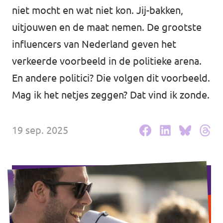
Volt Drenthe
niet mocht en wat niet kon. Jij-bakken,
Agenda
uitjouwen en de maat nemen. De grootste
Volt Fryslân
influencers van Nederland geven het
Volt Provincie Utrecht
verkeerde voorbeeld in de politieke arena.
Doneer
...alle Volt provincies
En andere politici? Die volgen dit voorbeeld.
Mag ik het netjes zeggen? Dat vind ik zonde.
Word lid
Word actief
19 sep. 2025
Doneer