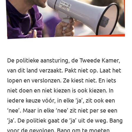
Werken bij Volt
Contact
Sprekersaanvraag
Volt There - Buitenlandstichting Volt
De politieke aansturing, de Tweede Kamer,
Charge - Wetenschappelijk Platform Volt
van dit land verzaakt. Pakt niet op. Laat het
lopen en verslonzen. Ze kiest niet. En iets
niet doen en niet kiezen is ook kiezen. In
iedere keuze vóór, in elke ‘ja’, zit ook een
‘nee’. Maar in elke ‘nee’ zit niet per se een
‘ja’. De politiek gaat de ‘ja’ uit de weg. Bang
voor de gevolgen. Bang om te moeten