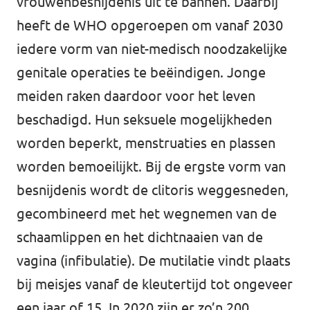
vrouwenbesnijdenis uit te bannen. Daarbij
heeft de WHO opgeroepen om vanaf 2030
Werken bij Volt
iedere vorm van niet-medisch noodzakelijke
Contact
genitale operaties te beëindigen. Jonge
Sprekersaanvraag
meiden raken daardoor voor het leven
Volt There - Buitenlandstichting Volt
beschadigd. Hun seksuele mogelijkheden
worden beperkt, menstruaties en plassen
Charge - Wetenschappelijk Platform Volt
worden bemoeilijkt. Bij de ergste vorm van
besnijdenis wordt de clitoris weggesneden,
gecombineerd met het wegnemen van de
schaamlippen en het dichtnaaien van de
vagina (infibulatie). De mutilatie vindt plaats
bij meisjes vanaf de kleutertijd tot ongeveer
een jaar of 15. In 2020 zijn er zo’n 200