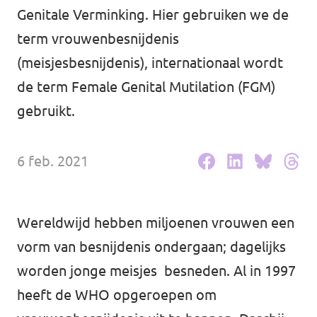
Volt Drenthe
Genitale Verminking. Hier gebruiken we de
Agenda
term vrouwenbesnijdenis
Volt Fryslân
(meisjesbesnijdenis), internationaal wordt
Volt Provincie Utrecht
de term Female Genital Mutilation (FGM)
Doneer
...alle Volt provincies
gebruikt.
Word lid
6 feb. 2021
Word actief
Wereldwijd hebben miljoenen vrouwen een
vorm van besnijdenis ondergaan; dagelijks
Doneer
worden jonge meisjes besneden. Al in 1997
heeft de WHO opgeroepen om