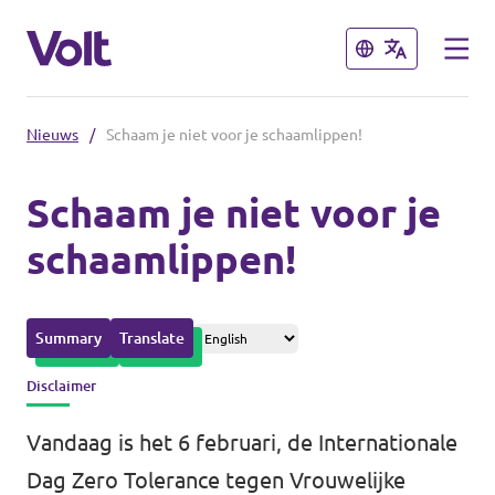
Sluiten
Sluiten
Nieuws
/
Schaam je niet voor je schaamlippen!
Afdelingen in de gemeenten
Schaam je niet voor je
Volt Amsterdam
schaamlippen!
Standpunten
Volt Arnhem
Volt Delft
Over Volt
Summary
Translate
...alle Volt gemeenten
Mensen
Disclaimer
Vandaag is het 6 februari, de Internationale
Afdelingen in de provincies
Nieuws
Dag Zero Tolerance tegen Vrouwelijke