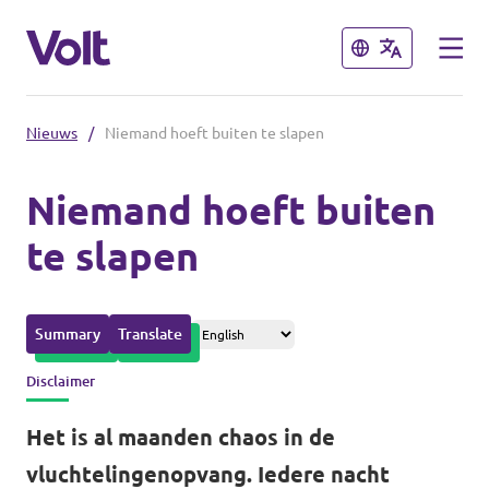
Sluiten
Sluiten
Nieuws
/
Niemand hoeft buiten te slapen
Afdelingen in de gemeenten
Niemand hoeft buiten
Volt Amsterdam
te slapen
Standpunten
Volt Arnhem
Volt Delft
Over Volt
Summary
Translate
...alle Volt gemeenten
Mensen
Disclaimer
Het is al maanden chaos in de
Afdelingen in de provincies
Nieuws
vluchtelingenopvang. Iedere nacht