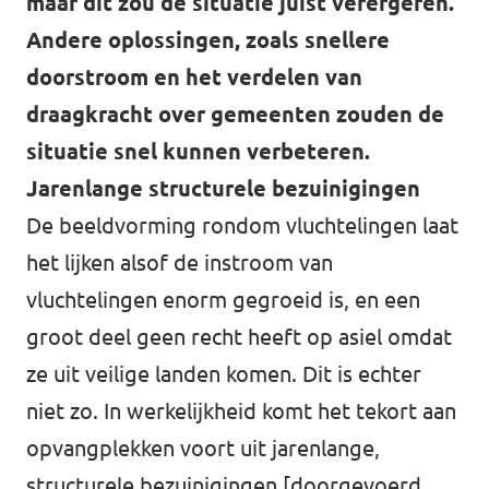
maar dit zou de situatie juist verergeren.
Andere oplossingen, zoals snellere
Werken bij Volt
doorstroom en het verdelen van
Contact
draagkracht over gemeenten zouden de
Sprekersaanvraag
situatie snel kunnen verbeteren.
Volt There - Buitenlandstichting Volt
Jarenlange structurele bezuinigingen
De beeldvorming rondom vluchtelingen laat
Charge - Wetenschappelijk Platform Volt
het lijken alsof de instroom van
vluchtelingen enorm gegroeid is, en een
groot deel geen recht heeft op asiel omdat
ze uit veilige landen komen. Dit is echter
niet zo. In werkelijkheid komt het tekort aan
opvangplekken voort uit jarenlange,
structurele bezuinigingen [doorgevoerd