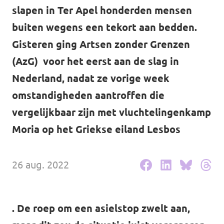
Volt Drenthe
slapen in Ter Apel honderden mensen
Agenda
buiten wegens een tekort aan bedden.
Volt Fryslân
Gisteren ging Artsen zonder Grenzen
Volt Provincie Utrecht
(AzG) voor het eerst aan de slag in
Doneer
...alle Volt provincies
Nederland, nadat ze vorige week
omstandigheden aantroffen die
Word lid
vergelijkbaar zijn met vluchtelingenkamp
Word actief
Moria op het Griekse eiland Lesbos
26 aug. 2022
Doneer
. De roep om een asielstop zwelt aan,