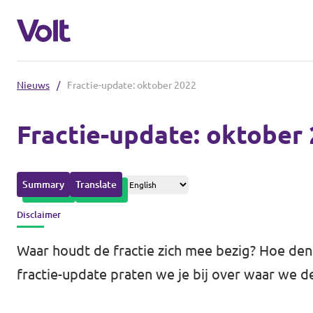
Nieuws
/
Fractie-update: oktober 2022
Afdelingen in de gemeenten
Fractie-update: oktober
Volt Amsterdam
Standpunten
Volt Arnhem
Summary
Translate
Volt Delft
Over Volt
Disclaimer
...alle Volt gemeenten
Mensen
Waar houdt de fractie zich mee bezig? Hoe denk
fractie-update praten we je bij over waar we 
Afdelingen in de provincies
Nieuws