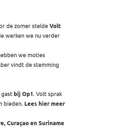
oor de zomer stelde
Volt
Die werken we nu verder
 hebben we moties
mber vindt de stemming
e gast
bij Op1
.
Volt sprak
n bieden.
Lees hier meer
ire, Curaçao en Suriname