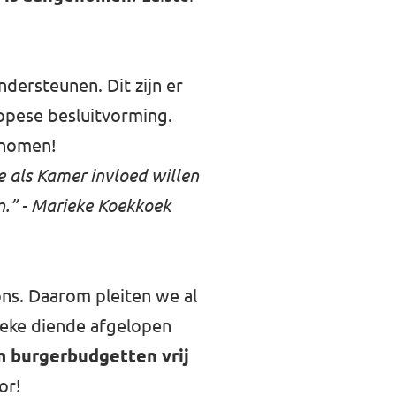
dersteunen. Dit zijn er
opese besluitvorming.
genomen!
e als Kamer invloed willen
n.” - Marieke Koekkoek
ons. Daarom pleiten we al
eke diende afgelopen
 burgerbudgetten vrij
or!