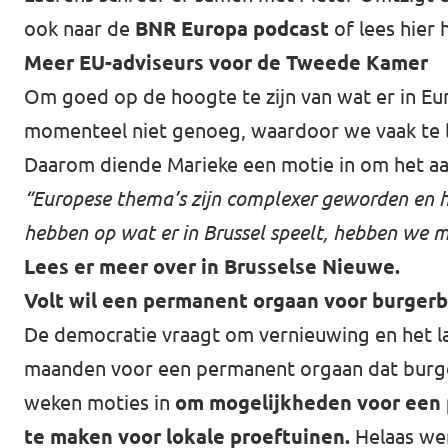
ook naar de
BNR Europa podcast
of lees
hier 
Werken bij Volt
Meer EU-adviseurs voor de Tweede Kamer
Contact
Om goed op de hoogte te zijn van wat er in Eu
Sprekersaanvraag
momenteel niet genoeg, waardoor we vaak te l
Daarom diende Marieke een motie in om het aan
Volt There - Buitenlandstichting Volt
“Europese thema’s zijn complexer geworden en he
Charge - Wetenschappelijk Platform Volt
hebben op wat er in Brussel speelt, hebben we 
Lees er meer over in Brusselse Nieuwe.
Volt wil een permanent orgaan voor burger
De democratie vraagt om vernieuwing en het la
maanden voor een permanent orgaan dat burge
weken moties in
om mogelijkheden voor een
te maken voor lokale proeftuinen.
Helaas we