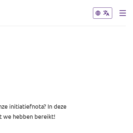
Sluiten
Sluiten
e initiatiefnota? In deze
t we hebben bereikt!