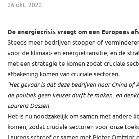
Volt Drenthe
26 okt. 2022
Agenda
Volt Fryslân
De energiecrisis vraagt om een Europees af
Volt Provincie Utrecht
Steeds meer bedrijven stoppen of verminderen
Doneer
...alle Volt provincies
voor de klimaat- en energietransitie, en de st
Word lid
met een strategie te komen zodat cruciale sect
afbakening komen van cruciale sectoren.
Word actief
‘Het gevaar is dat deze bedrijven naar China of 
de politiek geen keuzes durft te maken, en denkt
Laurens Dassen
Doneer
Het is nu noodzakelijk om samen met andere lid
komen, zodat cruciale sectoren voor onze toe
Laurens schreef er samen met Pieter Omtzigt