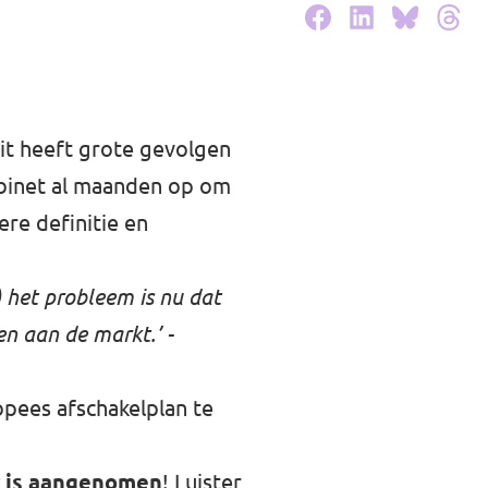
it heeft grote gevolgen
kabinet al maanden op om
re definitie en
) het probleem is nu dat
en aan de markt.’ -
opees afschakelplan te
r is aangenomen
! Luister