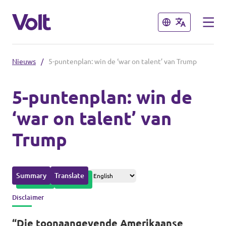
Sluiten
Sluiten
Nieuws
/
5-puntenplan: win de ‘war on talent’ van Trump
Afdelingen in de gemeenten
5-puntenplan: win de
Volt Amsterdam
‘war on talent’ van
Standpunten
Volt Arnhem
Trump
Volt Delft
Over Volt
...alle Volt gemeenten
Mensen
Summary
Translate
Disclaimer
Afdelingen in de provincies
Nieuws
“Die toonaangevende Amerikaanse