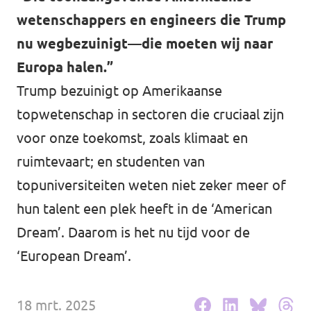
Volt Drenthe
wetenschappers en engineers die Trump
Agenda
Volt Fryslân
nu wegbezuinigt—die moeten wij naar
Europa halen.”
Volt Provincie Utrecht
Trump bezuinigt op Amerikaanse
Doneer
...alle Volt provincies
topwetenschap in sectoren die cruciaal zijn
voor onze toekomst, zoals klimaat en
Word lid
ruimtevaart; en studenten van
Word actief
topuniversiteiten weten niet zeker meer of
hun talent een plek heeft in de ‘American
Dream’. Daarom is het nu tijd voor de
Doneer
‘European Dream’.
18 mrt. 2025