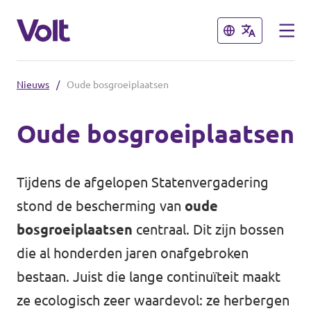
Sluiten
Sluiten
Nieuws
/
Oude bosgroeiplaatsen
Volt communities dichtbij
Oude bosgroeiplaatsen
Volt Arnhem
Standpunten
Volt Nijmegen
Tijdens de afgelopen Statenvergadering
Volt Achterhoek
Over Volt
stond de bescherming van
oude
bosgroeiplaatsen
centraal. Dit zijn bossen
Volt Doetinchem e.o.
Mensen
die al honderden jaren onafgebroken
Volt Zutphen e.o.
bestaan. Juist die lange continuïteit maakt
Nieuws
Volt Foodvalley
ze ecologisch zeer waardevol: ze herbergen