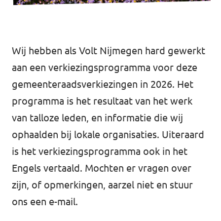
Volt Rheden
Agenda
Volt Veluwe Noord
Wij hebben als Volt Nijmegen hard gewerkt
Volt Rivierenland
aan een verkiezingsprogramma voor deze
Nieuwsbrieven →
Volt Gelderland
gemeenteraadsverkiezingen in 2026. Het
Evenementen →
programma is het resultaat van het werk
Volt Nederland
van talloze leden, en informatie die wij
Vacatures →
↗️ Overzicht alle Nederlandse afdelingen
ophaalden bij lokale organisaties. Uiteraard
↗️ Over de grens Noordrijn-Westfalen
is het verkiezingsprogramma ook in het
Engels vertaald. Mochten er vragen over
zijn, of opmerkingen, aarzel niet en stuur
Vacatures
ons een
e-mail
.
Vacature kandidaat-Statenlid